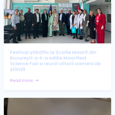
Festival științific la Școlile Maarif din
București: a 4-a ediție Maarifest
Science Fair a reunit viitorii oameni de
știință
Read more