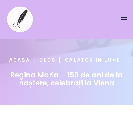
ACASA
BLOG
CALATOR IN LUME
Regina Maria – 150 de ani de la
naștere, celebrați la Viena