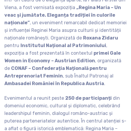
Viena, a fost vernisată expoziția
„Regina Maria – Un
veac și jumătate. Eleganța tradiției în culorile
naționale”
, un eveniment remarcabil dedicat memoriei
și influenței Reginei Maria asupra culturii și identității
naționale românești. Organizată de
Roxana Zidaru
pentru
Institutul Național al Patrimoniului
,
expoziția a fost prezentată în contextul
primei Gale
Women in Economy – Austrian Edition
, organizată
de
CONAF – Confederația Națională pentru
Antreprenoriat Feminin
, sub Înaltul Patronaj al
Ambasadei României în Republica Austria
.
Evenimentul a reunit peste
250 de participanți
din
domeniul economic, cultural și diplomatic, celebrând
leadershipul feminin, dialogul româno-austriac și
puterea parteneriatelor autentice. În centrul atenției s-
a aflat o figură istorică emblematică: Regina Maria –