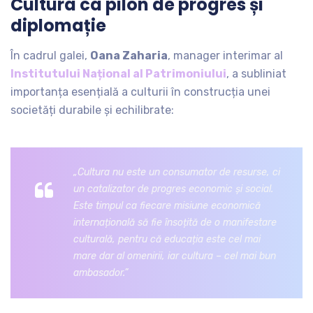
Cultura ca pilon de progres și
diplomație
În cadrul galei,
Oana Zaharia
, manager interimar al
Institutului Național al Patrimoniului
, a subliniat
importanța esențială a culturii în construcția unei
societăți durabile și echilibrate:
„Cultura nu este un consumator de resurse, ci
un catalizator de progres economic și social.
Este timpul ca fiecare misiune economică
internațională să fie însoțită de o manifestare
culturală, pentru că educația este cel mai
mare dar al omenirii, iar cultura – cel mai bun
ambasador.”