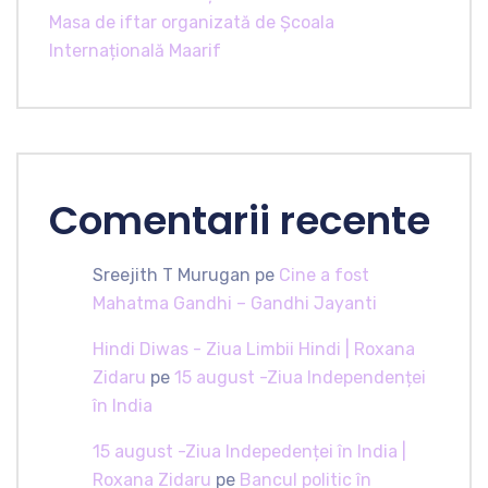
Masa de iftar organizată de Școala
Internațională Maarif
Comentarii recente
Sreejith T Murugan
pe
Cine a fost
Mahatma Gandhi – Gandhi Jayanti
Hindi Diwas - Ziua Limbii Hindi | Roxana
Zidaru
pe
15 august -Ziua Independenței
în India
15 august -Ziua Indepedenței în India |
Roxana Zidaru
pe
Bancul politic în