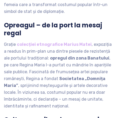
femeia care a transformat costumul popular într-un
simbol de stat și de diplomație.
Opreagul – de la port la mesaj
regal
Grație
colecției etnografice Marius Matei
, expoziția
a readus în prim-plan una dintre piesele de rezistență
ale portului tradițional:
opregul din zona Banatului
,
pe care Regina Maria l-a purtat cu mândrie în aparițiile
sale publice. Fascinată de frumusețea artei populare
românești, Regina a fondat
Societatea „Domnița
Maria”
, sprijinind meșteșugurile și artele decorative
locale. În viziunea sa, costumul popular nu era doar
îmbrăcăminte, ci declarație – un mesaj de unitate,
identitate și rafinament național.