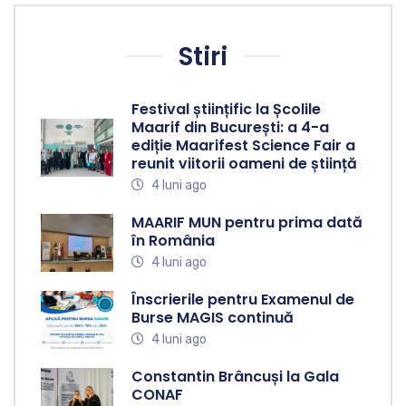
Stiri
Festival științific la Școlile
Maarif din București: a 4-a
ediție Maarifest Science Fair a
reunit viitorii oameni de știință
4 luni ago
MAARIF MUN pentru prima dată
în România
4 luni ago
Înscrierile pentru Examenul de
Burse MAGIS continuă
4 luni ago
Constantin Brâncuși la Gala
CONAF