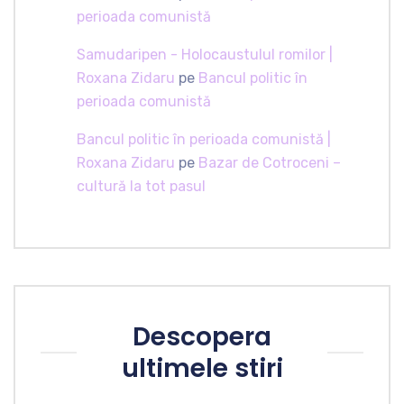
perioada comunistă
Samudaripen - Holocaustulul romilor |
Roxana Zidaru
pe
Bancul politic în
perioada comunistă
Bancul politic în perioada comunistă |
Roxana Zidaru
pe
Bazar de Cotroceni –
cultură la tot pasul
Descopera
ultimele stiri