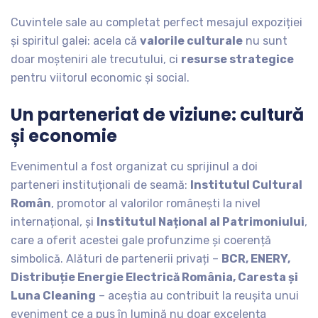
Cuvintele sale au completat perfect mesajul expoziției
și spiritul galei: acela că
valorile culturale
nu sunt
doar moșteniri ale trecutului, ci
resurse strategice
pentru viitorul economic și social.
Un parteneriat de viziune: cultură
și economie
Evenimentul a fost organizat cu sprijinul a doi
parteneri instituționali de seamă:
Institutul Cultural
Român
, promotor al valorilor românești la nivel
internațional, și
Institutul Național al Patrimoniului
,
care a oferit acestei gale profunzime și coerență
simbolică. Alături de partenerii privați –
BCR, ENERY,
Distribuție Energie Electrică România, Caresta și
Luna Cleaning
– aceștia au contribuit la reușita unui
eveniment ce a pus în lumină nu doar excelența