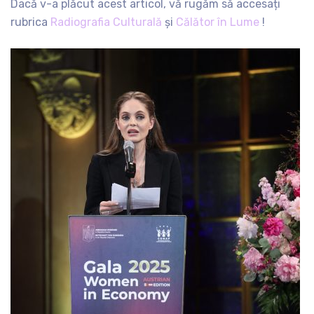
Dacă v-a plăcut acest articol, vă rugăm să accesați
rubrica
Radiografia Culturală
și
Călător în Lume
!