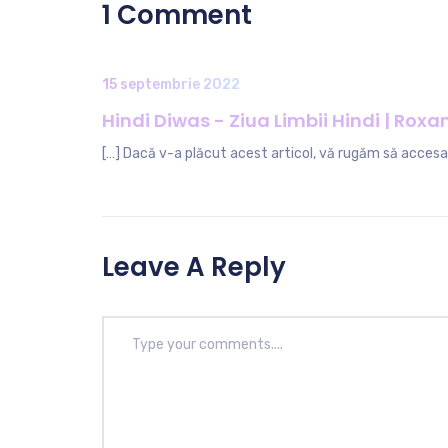
1 Comment
15 septembrie 2022
Hindi Diwas - Ziua Limbii Hindi | Rox
[…] Dacă v-a plăcut acest articol, vă rugăm să accesați
Leave A Reply