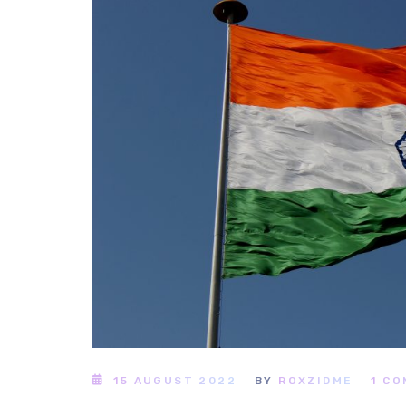
15 AUGUST 2022
BY
ROXZIDME
1 C