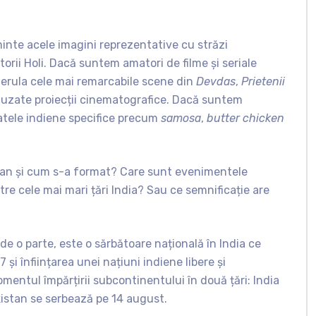
inte acele imagini reprezentative cu străzi
orii Holi. Dacă suntem amatori de filme și seriale
 derula cele mai remarcabile scene din
Devdas
,
Prietenii
ifuzate proiecții cinematografice. Dacă suntem
tele indiene specifice precum
samosa
,
butter chicken
ndian și cum s-a format? Care sunt evenimentele
re cele mai mari țări India? Sau ce semnificație are
de o parte, este o sărbătoare națională în India ce
 și înființarea unei națiuni indiene libere și
entul împărțirii subcontinentului în două țări: India
akistan se serbează pe 14 august.