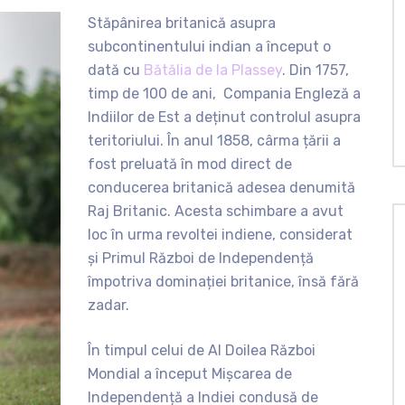
Stăpânirea britanică asupra
subcontinentului indian a început o
dată cu
Bătălia de la Plassey
. Din 1757,
timp de 100 de ani, Compania Engleză a
Indiilor de Est a deținut controlul asupra
teritoriului. În anul 1858, cârma țării a
fost preluată în mod direct de
conducerea britanică adesea denumită
Raj Britanic. Acesta schimbare a avut
loc în urma revoltei indiene, considerat
și Primul Război de Independență
împotriva dominației britanice, însă fără
zadar.
În timpul celui de Al Doilea Război
Mondial a început Mișcarea de
Independență a Indiei condusă de