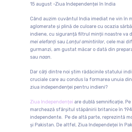
15 august -Ziua Independenței în India
Când auzim cuvântul India imediat ne vin în m
aglomerate și plină de culoare cu ocazia sărbăt
indiene, cu siguranță filtrul minții noastre va
mei elefanți
sau
Lanțul amintirilor
, cele mai d
gurmanzi, am gustat măcar o dată din prepara
sau
naan
.
Dar câți dintre noi știm rădăcinile statului i
cruciale care au condus la formarea unuia dint
ziua independenței pentru indieni?
Ziua Independenței
are dublă semnificație. Pe 
marchează sfârșitul stăpânirii britanice în 1947
independente. Pe de altă parte, reprezintă mom
și Pakistan. De altfel, Ziua Independeței în P