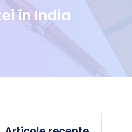
i în India
Articole recente