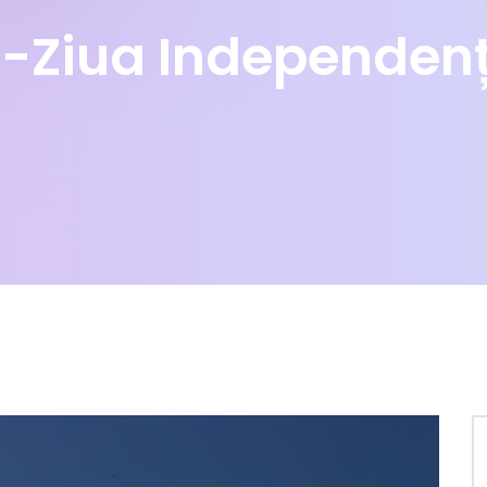
 -Ziua Independențe