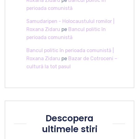
Roxana Zidaru
pe
Bancul politic în
perioada comunistă
Samudaripen - Holocaustulul romilor |
Roxana Zidaru
pe
Bancul politic în
perioada comunistă
Bancul politic în perioada comunistă |
Roxana Zidaru
pe
Bazar de Cotroceni –
cultură la tot pasul
Descopera
ultimele stiri