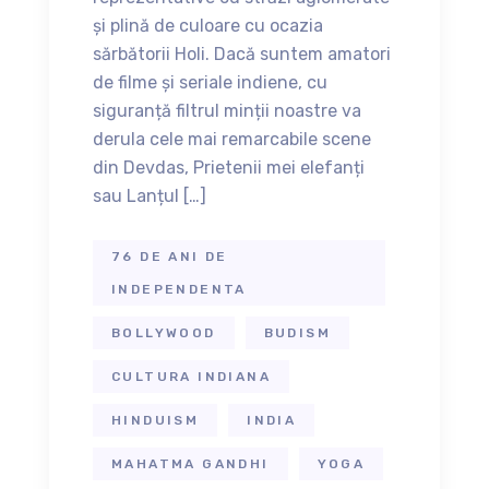
și plină de culoare cu ocazia
sărbătorii Holi. Dacă suntem amatori
de filme și seriale indiene, cu
siguranță filtrul minții noastre va
derula cele mai remarcabile scene
din Devdas, Prietenii mei elefanți
sau Lanțul […]
76 DE ANI DE
INDEPENDENTA
BOLLYWOOD
BUDISM
CULTURA INDIANA
HINDUISM
INDIA
MAHATMA GANDHI
YOGA