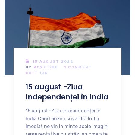
15 AUGUST 2022
BY
ROXZIDME
1 COMMENT
CULTURA
15 august -Ziua
Independenței în India
15 august -Ziua Independenței în
India Când auzim cuvântul India
imediat ne vin în minte acele imagini
reprezentative cu străzi aglomerate