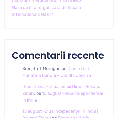
Constantin Brâncuși la Gala CONAF
Masa de iftar organizată de Școala
Internațională Maarif
Comentarii recente
Sreejith T Murugan
pe
Cine a fost
Mahatma Gandhi – Gandhi Jayanti
Hindi Diwas - Ziua Limbii Hindi | Roxana
Zidaru
pe
15 august -Ziua Independenței
în India
15 august -Ziua Indepedenței în India |