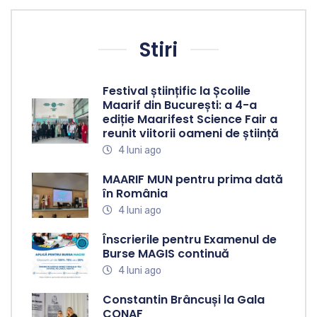
Stiri
Festival științific la Școlile
Maarif din București: a 4-a
ediție Maarifest Science Fair a
reunit viitorii oameni de știință
4 luni ago
MAARIF MUN pentru prima dată
în România
4 luni ago
Înscrierile pentru Examenul de
Burse MAGIS continuă
4 luni ago
Constantin Brâncuși la Gala
CONAF