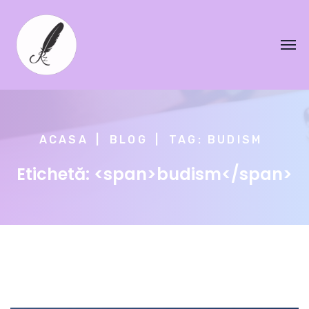
ACASA
BLOG
TAG: BUDISM
Etichetă: <span>budism</span>