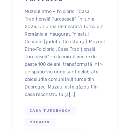
Muzeul etno – folcloric “Casa
Tradițională Turcească” În iunie
2023, Uniunea Democrată Turcă din
România a inaugurat, în satul
Cobadin (județul Constanța), Muzeul
Etno‑Folcloric „Casa Tradițională
Turcească” – o locuință veche de
peste 100 de ani, transformată într-
un spațiu viu unde sunt celebrate
obiceiurile comunității turce din
Dobrogea. Muzeul este găzduit în
casa reconstruită și […]
CASA TURCEASCA
COBADIN