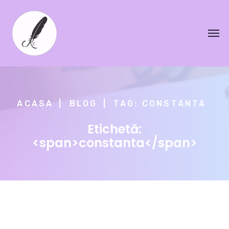
ACASA
BLOG
TAG: CONSTANTA
Etichetă:
<span>constanta</span>