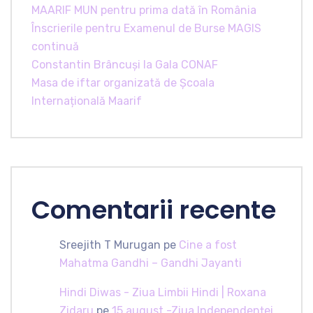
MAARIF MUN pentru prima dată în România
Înscrierile pentru Examenul de Burse MAGIS
continuă
Constantin Brâncuși la Gala CONAF
Masa de iftar organizată de Școala
Internațională Maarif
Comentarii recente
Sreejith T Murugan
pe
Cine a fost
Mahatma Gandhi – Gandhi Jayanti
Hindi Diwas - Ziua Limbii Hindi | Roxana
Zidaru
pe
15 august -Ziua Independenței