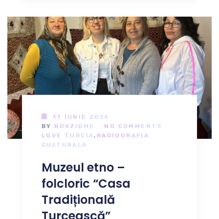
17 IUNIE 2025
BY
ROXZIDME
NO COMMENTS
LOVE TURCIA
,
RADIOGRAFIA
CULTURALA
Muzeul etno –
folcloric “Casa
Tradițională
Turcească”