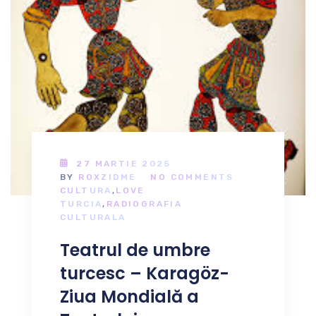
27 MARTIE 2025
BY
ROXZIDME
NO COMMENTS
CULTURA
,
LOVE
TURCIA
,
RADIOGRAFIA
CULTURALA
Teatrul de umbre
turcesc – Karagöz-
Ziua Mondială a