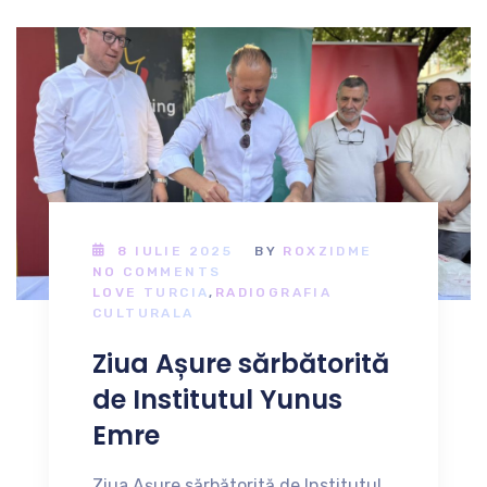
8 IULIE 2025
BY
ROXZIDME
NO COMMENTS
LOVE TURCIA
,
RADIOGRAFIA
CULTURALA
Ziua Așure sărbătorită
de Institutul Yunus
Emre
Ziua Așure sărbătorită de Institutul