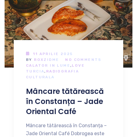
11 APRILIE 2025
BY
ROXZIDME
NO COMMENTS
CALATOR IN LUME
,
LOVE
TURCIA
,
RADIOGRAFIA
CULTURALA
Mâncare tătărească
în Constanța – Jade
Oriental Café
Mâncare tătărească în Constanța –
Jade Oriental Café Dobrogea este