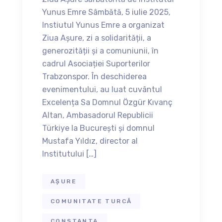
Yunus Emre Sâmbătă, 5 iulie 2025,
Instiutul Yunus Emre a organizat
Ziua Așure, zi a solidarității, a
generozității și a comuniunii, în
cadrul Asociației Suporterilor
Trabzonspor. În deschiderea
evenimentului, au luat cuvântul
Excelența Sa Domnul Özgür Kıvanç
Altan, Ambasadorul Republicii
Türkiye la Bucureşti și domnul
Mustafa Yıldız, director al
Institutului […]
AȘURE
COMUNITATE TURCĂ
CONSTANTA