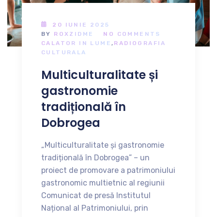
20 IUNIE 2025
BY
ROXZIDME
NO COMMENTS
CALATOR IN LUME
,
RADIOGRAFIA
CULTURALA
Multiculturalitate și
gastronomie
tradițională în
Dobrogea
„Multiculturalitate și gastronomie
tradițională în Dobrogea” – un
proiect de promovare a patrimoniului
gastronomic multietnic al regiunii
Comunicat de presă Institutul
Național al Patrimoniului, prin