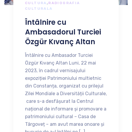
CULTURA
,
RADIOGRAFIA
CULTURALA
Întâlnire cu
Ambasadorul Turciei
Özgür Kıvanç Altan
Întâlnire cu Ambasador Turciei
Özgür Kıvanç Altan Luni, 22 mai
2023, în cadrul vernisajului
expoziției Patrimoniului multietnic
din Constanța, organizat cu prilejul
Zilei Mondiale a Diversității Culturale,
care s-a desfășurat la Centrul
național de informare și promovare a
patrimoniului cultural – Casa de
Târgoveț – am avut marea onoare și
bucurie de a-l întâlni pe […]