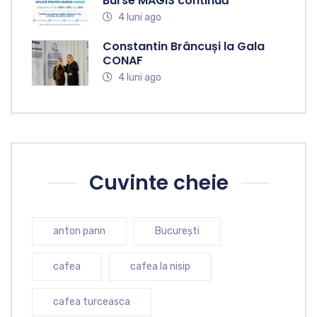
Burse MAGIS continuă
4 luni ago
Constantin Brâncuși la Gala
CONAF
4 luni ago
Cuvinte cheie
anton pann
București
cafea
cafea la nisip
cafea turceasca