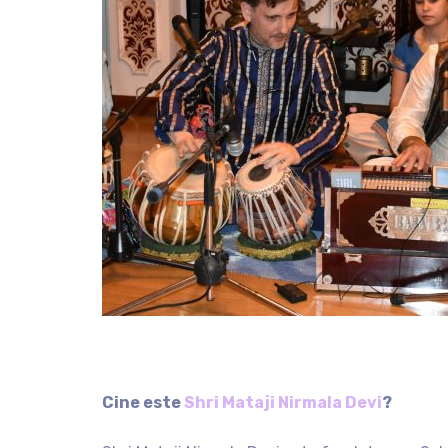
Cine este
Shri Mataji Nirmala Devi
?