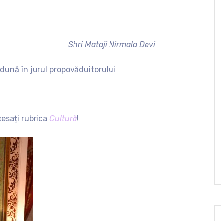
Shri Mataji Nirmala Devi
adună în jurul propovăduitorului
cesați rubrica
Cultură
!