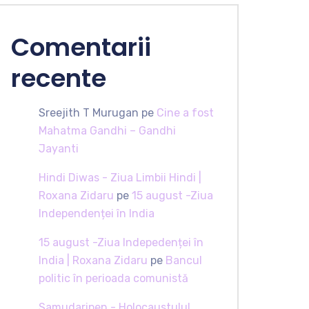
Comentarii
recente
Sreejith T Murugan
pe
Cine a fost
Mahatma Gandhi – Gandhi
Jayanti
Hindi Diwas - Ziua Limbii Hindi |
Roxana Zidaru
pe
15 august -Ziua
Independenței în India
15 august -Ziua Indepedenței în
India | Roxana Zidaru
pe
Bancul
politic în perioada comunistă
Samudaripen - Holocaustulul