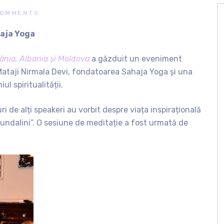
COMMENTS
haja Yoga
nia, Albania și Moldova
a găzduit un eveniment
 Mataji Nirmala Devi, fondatoarea Sahaja Yoga și una
ul spiritualității.
i de alți speakeri
au vorbit despre viața inspirațională
„Kundalini”. O sesiune de meditație a fost urmată de