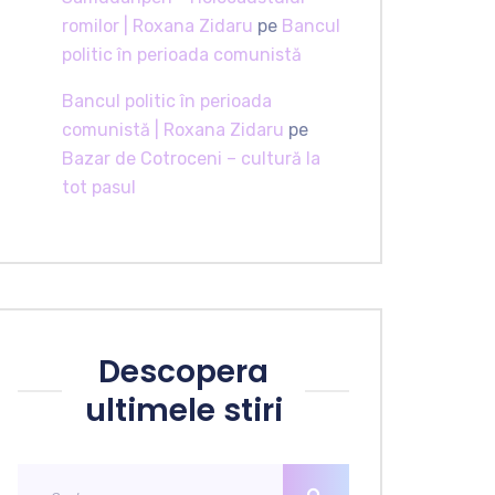
romilor | Roxana Zidaru
pe
Bancul
politic în perioada comunistă
Bancul politic în perioada
comunistă | Roxana Zidaru
pe
Bazar de Cotroceni – cultură la
tot pasul
Descopera
ultimele stiri