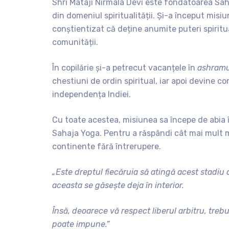
Shri Mataji Nirmala Devi este fondatoarea Sah
din domeniul spiritualității. Și-a început misiu
conștientizat că deține anumite puteri spiritu
comunității.
În copilărie și-a petrecut vacanțele în
ashramu
chestiuni de ordin spiritual, iar apoi devine 
independența Indiei.
Cu toate acestea, misiunea sa începe de abia 
Sahaja Yoga. Pentru a răspândi cât mai mult me
continente fără întrerupere.
„Este dreptul fiecăruia să atingă acest stadiu a
aceasta se găsește deja în interior.
Însă, deoarece vă respect liberul arbitru, trebu
poate impune.”