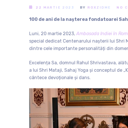
22 MARTIE 2023
BY
ROXZIDME
NO 
100 de ani de la nașterea fondatoarei Sa
Luni, 20 martie 2023,
Ambasada Indiei în Româ
special dedicat C
entenarului nașterii lui Shri
dintre cele importante personalități din domeni
Excelența Sa, domnul Rahul Shrivastava, alătur
a lui Shri Mataji, Sahaj Yoga și conceptul de 
cântece devoționale și dans.