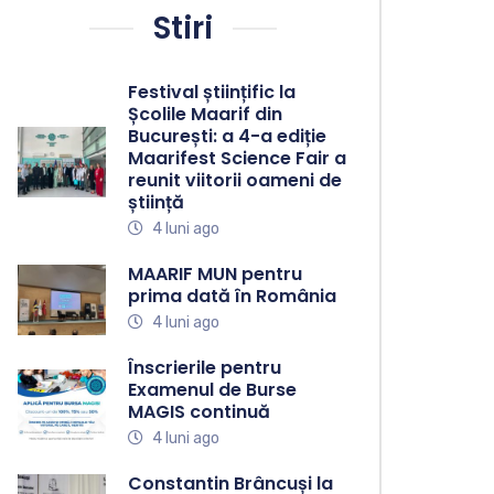
Stiri
Festival științific la
Școlile Maarif din
București: a 4-a ediție
Maarifest Science Fair a
reunit viitorii oameni de
știință
4 luni ago
MAARIF MUN pentru
prima dată în România
4 luni ago
Înscrierile pentru
Examenul de Burse
MAGIS continuă
4 luni ago
Constantin Brâncuși la