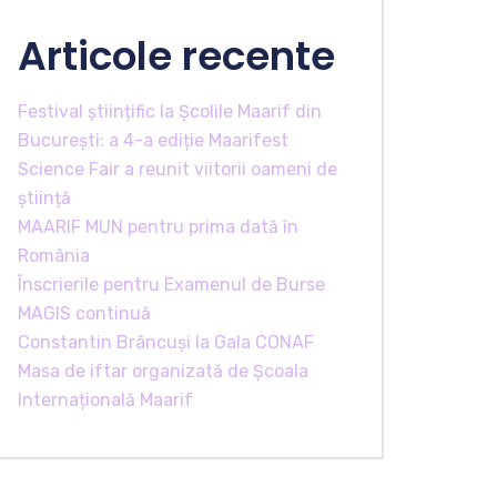
Articole recente
Festival științific la Școlile Maarif din
București: a 4-a ediție Maarifest
Science Fair a reunit viitorii oameni de
știință
MAARIF MUN pentru prima dată în
România
Înscrierile pentru Examenul de Burse
MAGIS continuă
Constantin Brâncuși la Gala CONAF
Masa de iftar organizată de Școala
Internațională Maarif