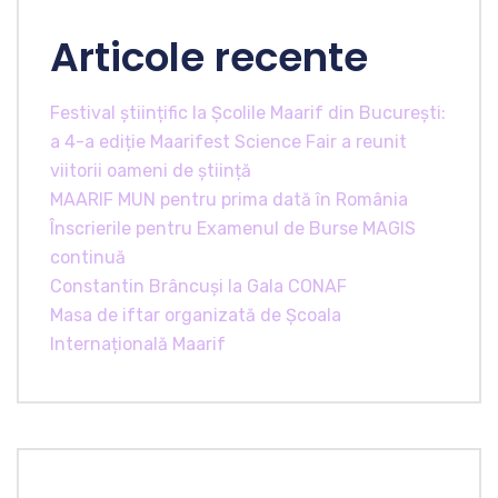
Articole recente
Festival științific la Școlile Maarif din București:
a 4-a ediție Maarifest Science Fair a reunit
viitorii oameni de știință
MAARIF MUN pentru prima dată în România
Înscrierile pentru Examenul de Burse MAGIS
continuă
Constantin Brâncuși la Gala CONAF
Masa de iftar organizată de Școala
Internațională Maarif