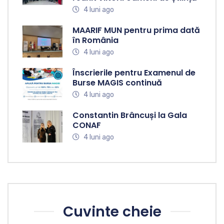
4 luni ago
MAARIF MUN pentru prima dată
în România
4 luni ago
Înscrierile pentru Examenul de
Burse MAGIS continuă
4 luni ago
Constantin Brâncuși la Gala
CONAF
4 luni ago
Cuvinte cheie