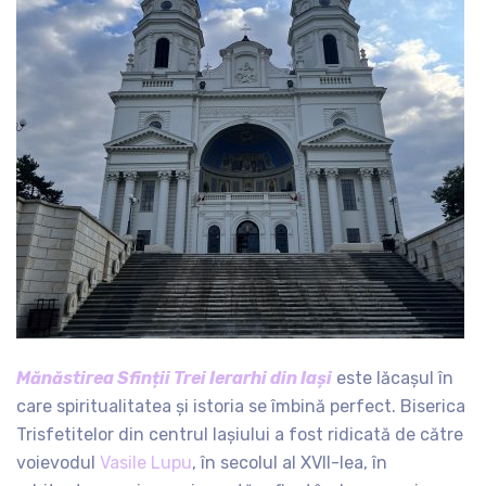
Mănăstirea Sfinții Trei Ierarhi din Iași
este lăcașul în
care spiritualitatea și istoria se îmbină perfect. Biserica
Trisfetitelor din centrul Iașiului a fost ridicată de către
voievodul
Vasile Lupu
, în secolul al XVII-lea, în