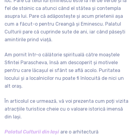
loc. Pare că teiul lui Eminescu este la fel de verde și la
fel de stoinic ca atunci când el stătea și contempla
asupra lui. Pare că adăpostește și acum prietenii așa
cum a făcut-o pentru Creangă și Eminescu. Palatul
Culturii pare că cuprinde sute de ani, iar când păsești
amintirile prind viață.
Am pornit într-o călătorie spirituală către moaștele
Sfintei Parascheva, însă am descoperit și motivele
pentru care lăcașul ei sfânt se află acolo. Puritatea
locului și a localnicilor nu poate fi înlocuită de nici un
alt oraș.
În articolul ce urmează, vă voi prezenta cum poți vizita
atracțiile turistice cheie cu o valoare istorică imensă
din Iași.
Palatul Culturii din Iași
are o arhitectură