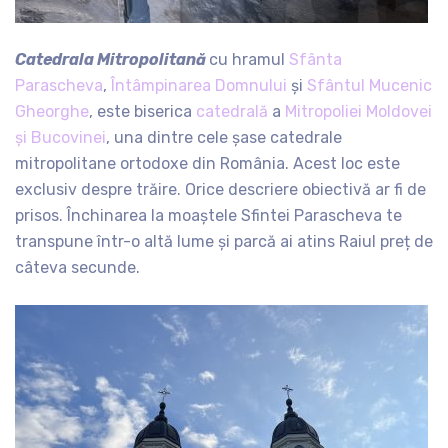
Catedrala Mitropolitană
cu hramul
Sfânta
Parascheva
,
Întâmpinarea Domnului
și
Sfântul Mucenic
Gheorghe
, este biserica
catedrală
a
Mitropoliei Moldovei
și Bucovinei
, una dintre cele șase catedrale
mitropolitane ortodoxe din România. Acest loc este
exclusiv despre trăire. Orice descriere obiectivă ar fi de
prisos. Închinarea la moaștele Sfintei Parascheva te
transpune într-o altă lume și parcă ai atins Raiul preț de
câteva secunde.