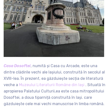
Casa Dosoftei
, numită și Casa cu Arcade, este una
dintre clădirile vechi ale Iașiului, construită în secolul al
XVIII-lea. În prezent, ea găzduiește secția de literatură
veche a
Muzeului Literaturii Române din Iași
. Situată în
apropierea Palatului Culturii,ea este casa mitropolitului
Dosoftei, a doua tiparniță construită în Iași. care
găzduiește cele mai vechi manuscrise în limba română.