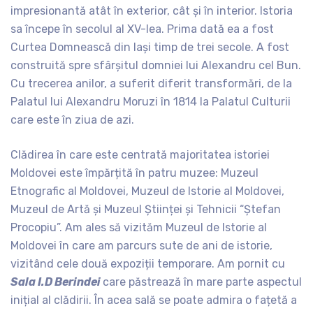
impresionantă atât în exterior, cât și în interior. Istoria
sa începe în secolul al XV-lea. Prima dată ea a fost
Curtea Domnească din Iași timp de trei secole. A fost
construită spre sfârșitul domniei lui Alexandru cel Bun.
Cu trecerea anilor, a suferit diferit transformări, de la
Palatul lui Alexandru Moruzi în 1814 la Palatul Culturii
care este în ziua de azi.
Clădirea în care este centrată majoritatea istoriei
Moldovei este împărțită în patru muzee: Muzeul
Etnografic al Moldovei, Muzeul de Istorie al Moldovei,
Muzeul de Artă și Muzeul Științei și Tehnicii “Ștefan
Procopiu”. Am ales să vizităm Muzeul de Istorie al
Moldovei în care am parcurs sute de ani de istorie,
vizitând cele două expoziții temporare. Am pornit cu
Sala I.D Berindei
care păstrează în mare parte aspectul
inițial al clădirii. În acea sală se poate admira o fațetă a