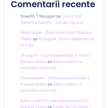
Comentarii recente
Sreejith T Murugan
pe
Cine a fost
Mahatma Gandhi – Gandhi Jayanti
Hindi Diwas - Ziua Limbii Hindi | Roxana
Zidaru
pe
15 august -Ziua Independenței
în India
15 august -Ziua Indepedenței în India |
Roxana Zidaru
pe
Bancul politic în
perioada comunistă
Samudaripen - Holocaustulul romilor |
Roxana Zidaru
pe
Bancul politic în
perioada comunistă
Bancul politic în perioada comunistă |
Roxana Zidaru
pe
Bazar de Cotroceni –