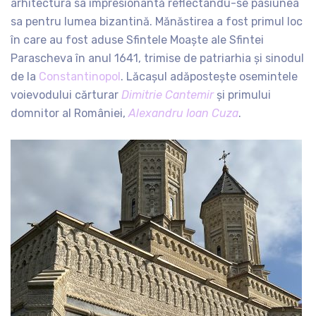
arhitectura sa impresionantă reflectându-se pasiunea
sa pentru lumea bizantină. Mănăstirea a fost primul loc
în care au fost aduse Sfintele Moaște ale Sfintei
Parascheva în anul 1641, trimise de patriarhia și sinodul
de la
Constantinopol
. Lăcașul adăpostește osemintele
voievodului cărturar
Dimitrie Cantemir
și primului
domnitor al României,
Alexandru Ioan Cuza
.