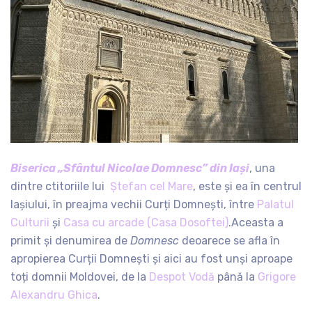
Biserica „Sfântul Nicolae Domnesc” din Iași
, una
dintre ctitoriile lui
Ștefan cel Mare
, este și ea în centrul
Iașiului, în preajma vechii Curți Domnești, între
Palatul
Culturii
și
Casa cu arcade (Casa Dosoftei)
.Aceasta a
primit și denumirea de
Domnesc
deoarece se afla în
apropierea Curții Domnești și aici au fost unși aproape
toți domnii Moldovei, de la
Despot Vodă
până la
Grigore
Alexandru Ghica
.