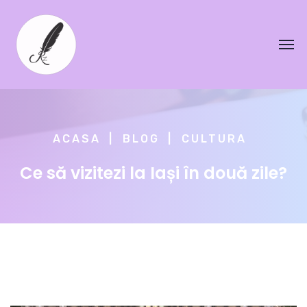
ACASA
BLOG
CULTURA
Ce să vizitezi la Iași în două zile?