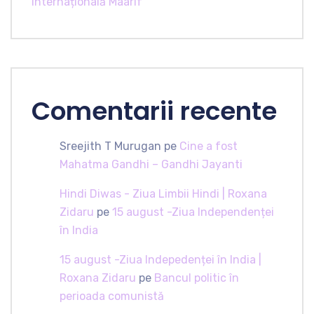
Internațională Maarif
Comentarii recente
Sreejith T Murugan
pe
Cine a fost
Mahatma Gandhi – Gandhi Jayanti
Hindi Diwas - Ziua Limbii Hindi | Roxana
Zidaru
pe
15 august -Ziua Independenței
în India
15 august -Ziua Indepedenței în India |
Roxana Zidaru
pe
Bancul politic în
perioada comunistă