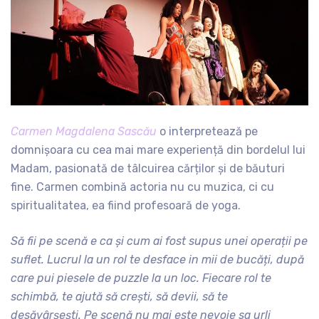
Carmen Magdalena Sascău
o interpretează pe
domnișoara cu cea mai mare experiență din bordelul lui
Madam, pasionată de tâlcuirea cărților și de băuturi
fine. Carmen combină actoria nu cu muzica, ci cu
spiritualitatea, ea fiind profesoară de yoga.
Să fii pe scenă e ca și cum ai fost supus unei operații pe
suflet. Lucrul la un rol te desface in mii de bucăți, după
care pui piesele de puzzle la un loc. Fiecare rol te
schimbă, te ajută să crești, să devii, să te
desăvârșești.
Pe scenă nu mai este nevoie sa urli