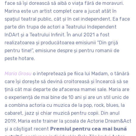
face să își dorească să aibă o viața fără de moravuri.
Marina este un artist complet care a jucat atât în
spațiul teatral public, cât și în cel independent. Ea face
parte din trupa de actori a Teatrului Independent
InDArt și a Teatrului Infinit. În anul 2021 a fost
realizatoarea și producătoarea emisiunii “Din grijă
pentru tine!”, emisiune despre și pentru romanii de
peste hotare.
Maria Grosu
o intepretează pe fiica lui Madam, o tânără
care își dorește să devină croitoreasă și încearcă să se
țină cât mai departe de afacerea mamei sale. Maria are
o experiență de mai bine de 10 ani și are un stil unic de
a combina actoria cu muzica de la pop, rock, blues, la
cabaret, jazz și chiar muzică pentru copii. Din anul
2019, Maria este trainer la școala de Actorie Dream&Act
și a câștigat recent 𝗣𝗿𝗲𝗺𝗶𝘂𝗹 𝗽𝗲𝗻𝘁𝗿𝘂 𝗰𝗲𝗮 𝗺𝗮𝗶 𝗯𝘂𝗻𝗮̆