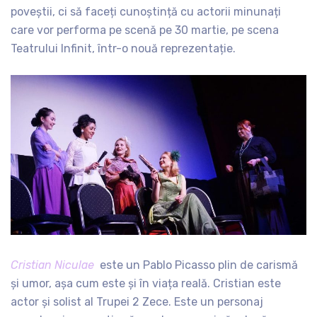
poveștii, ci să faceți cunoștință cu actorii minunați
care vor performa pe scenă pe 30 martie, pe scena
Teatrului Infinit, într-o nouă reprezentație.
Cristian Niculae
este un Pablo Picasso plin de carismă
și umor, așa cum este și în viața reală. Cristian este
actor și solist al Trupei 2 Zece. Este un personaj