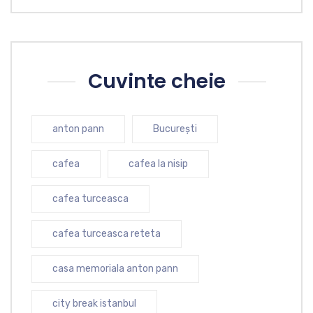
Cuvinte cheie
anton pann
București
cafea
cafea la nisip
cafea turceasca
cafea turceasca reteta
casa memoriala anton pann
city break istanbul