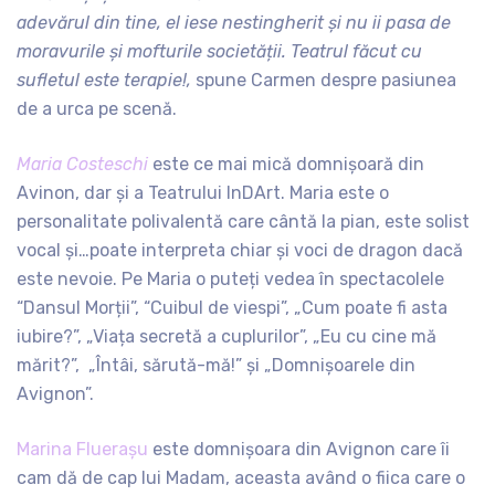
adevărul din tine, el iese nestingherit și nu ii pasa de
moravurile și mofturile societății.
Teatrul făcut cu
sufletul este terapie!,
spune Carmen despre pasiunea
de a urca pe scenă.
Maria Costeschi
este ce mai mică domnișoară din
Avinon, dar și a Teatrului InDArt. Maria este o
personalitate polivalentă care cântă la pian, este solist
vocal și…poate interpreta chiar și voci de dragon dacă
este nevoie. Pe Maria o puteți vedea în spectacolele
“Dansul Morții”, “Cuibul de viespi”, „Cum poate fi asta
iubire?”, „Viața secretă a cuplurilor”, „Eu cu cine mă
mărit?”, „Întâi, sărută-mă!” și „Domnișoarele din
Avignon”.
Marina Fluerașu
este domnișoara din Avignon care îi
cam dă de cap lui Madam, aceasta având o fiica care o