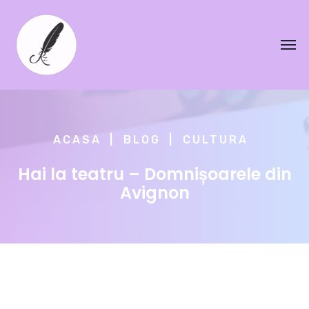
ACASA
BLOG
CULTURA
Hai la teatru – Domnișoarele din
Avignon