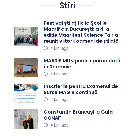
Stiri
Festival științific la Școlile
Maarif din București: a 4-a
ediție Maarifest Science Fair a
reunit viitorii oameni de știință
4 luni ago
MAARIF MUN pentru prima dată
în România
4 luni ago
Înscrierile pentru Examenul de
Burse MAGIS continuă
4 luni ago
Constantin Brâncuși la Gala
CONAF
4 luni ago