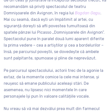
de un ceas și jumătate la începutul secolului trecut, vă
recomandăm să priviți spectacolul de teatru
Domnișoarele din Avignon, în regia lui
Bogdan Gagu
.
Mai cu seamă, dacă ești un împătimit al artei, cu
siguranță dorești să afli povestea tumultoasă din
spatele pânzei lui Picasso „Domnișoarele din Avignon”.
Spectacolul pune în paralel două lumi aparent diferite
la prima vedere – cea a artiștilor și cea a bordelurilor –
însă, pe parcursul poveștii, se dovedește că ambele
sunt palpitante, spumoase și pline de neprevăzut.
Pe parcursul spectacolului, actorii trec de la agonie la
extaz, de la momente comice la cele mai intense, și
reușesc să emane publicului aceleași stări. De
asemenea, nu lipsesc nici momentele în care
personajele își pun în valoare calitățiile vocale.
Nu vreau să vă mai dezvălui prea mult din farmecul