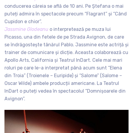
conducerea căreia se află de 10 ani. Pe Ștefana o mai
puteți admira în spectacole precum “Flagrant” și “Când
Cupidon e chior”.
Jassmine Glodeanu
o interpretează pe muza lui
Picasso, una din fetele de pe Strada Avignon, de care
se îndrăgostește tânărul Pablo. Jassmine este actriță și
trainer de comunicare și dicție. Aceasta colaborează cu
Apollo Arts, California și Teatrul InDart. Cele mai mari
roluri pe care le-a interpretat până acum sunt “Elena
din Troia” (Troienele – Euripide) și “Salome” (Salome –
Oscar Wilde) ambele producții americane. La Teatrul
InDart o puteți vedea în spectacolul “Domnișoarele din
Avignon”.