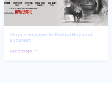
Viața e un poem la Teatrul Național
București
Read more