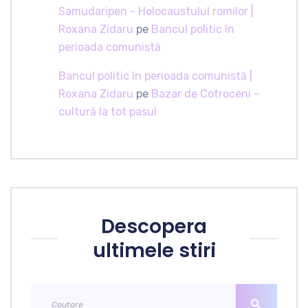
Samudaripen - Holocaustulul romilor |
Roxana Zidaru
pe
Bancul politic în
perioada comunistă
Bancul politic în perioada comunistă |
Roxana Zidaru
pe
Bazar de Cotroceni –
cultură la tot pasul
Descopera
ultimele stiri