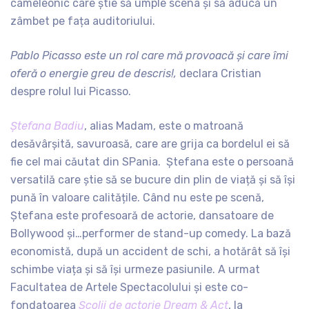
cameleonic care știe să umple scena și să aducă un
zâmbet pe fața auditoriului.
Pablo Picasso este un rol care mă provoacă și care îmi
oferă o energie greu de descris!,
declara Cristian
despre rolul lui Picasso.
Ștefana Badiu
, alias Madam, este o matroană
desăvârșită, savuroasă, care are grija ca bordelul ei să
fie cel mai căutat din SPania. Ștefana este o persoană
versatilă care știe să se bucure din plin de viață și să își
pună în valoare calitățile. Când nu este pe scenă,
Ștefana este profesoară de actorie, dansatoare de
Bollywood și…performer de stand-up comedy. La bază
economistă, după un accident de schi, a hotărât să își
schimbe viața și să își urmeze pasiunile. A urmat
Facultatea de Artele Spectacolului și este co-
fondatoarea
Școlii de actorie Dream & Act
, la