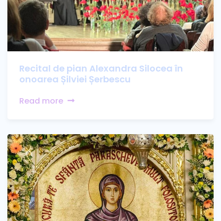
Recital de pian Alexandra Silocea în
onoarea Șilviei Șerbescu
Read more