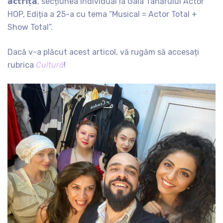
𝗮𝗰𝘁𝗿𝗶𝘁̦𝗮̆, secțiunea individual la Gala Tânărului Actor
HOP, Ediția a 25-a cu tema “Musical = Actor Total +
Show Total”.
Dacă v-a plăcut acest articol, vă rugăm să accesați
rubrica
Cultură
!