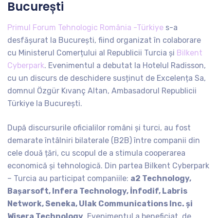
București
Primul Forum Tehnologic România -Türkiye
s-a
desfășurat la București, fiind organizat în colaborare
cu Ministerul Comerțului al Republicii Turcia și
Bilkent
Cyberpark
. Evenimentul a debutat la Hotelul Radisson,
cu un discurs de deschidere susținut de Excelența Sa,
domnul Özgür Kıvanç Altan, Ambasadorul Republicii
Türkiye la București.
După discursurile oficialilor români și turci, au fost
demarate întâlniri bilaterale (B2B) între companii din
cele două țări, cu scopul de a stimula cooperarea
economică și tehnologică. Din partea Bilkent Cyberpark
– Turcia au participat companiile:
a2 Technology,
Başarsoft, Infera Technology, İnfodif, Labris
Network, Seneka, Ulak Communications Inc. și
Wisera Technology
. Evenimentul a beneficiat, de