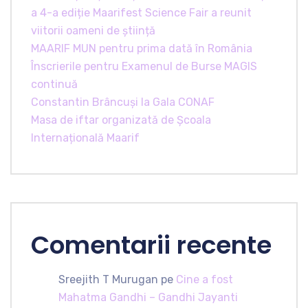
a 4-a ediție Maarifest Science Fair a reunit
viitorii oameni de știință
MAARIF MUN pentru prima dată în România
Înscrierile pentru Examenul de Burse MAGIS
continuă
Constantin Brâncuși la Gala CONAF
Masa de iftar organizată de Școala
Internațională Maarif
Comentarii recente
Sreejith T Murugan
pe
Cine a fost
Mahatma Gandhi – Gandhi Jayanti