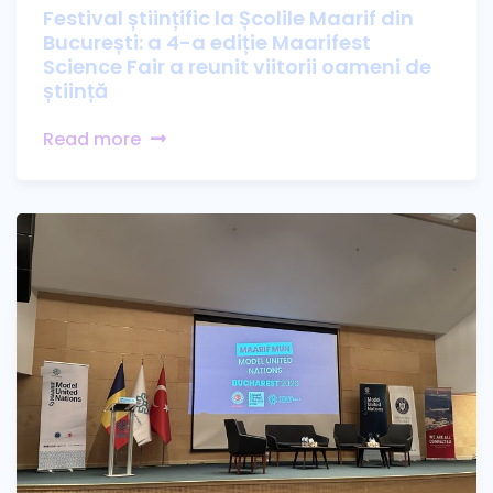
Festival științific la Școlile Maarif din
București: a 4-a ediție Maarifest
Science Fair a reunit viitorii oameni de
știință
Read more