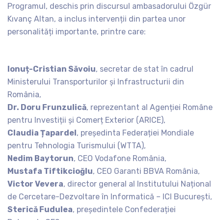
Programul, deschis prin discursul ambasadorului Özgür
Kıvanç Altan, a inclus intervenții din partea unor
personalități importante, printre care:
Ionuț-Cristian Săvoiu
, secretar de stat în cadrul
Ministerului Transporturilor și Infrastructurii din
România,
Dr. Doru Frunzulică
, reprezentant al Agenției Române
pentru Investiții și Comerț Exterior (ARICE),
Claudia Țapardel
, președinta Federației Mondiale
pentru Tehnologia Turismului (WTTA),
Nedim Baytorun
, CEO Vodafone România,
Mustafa Tiftikcioğlu
, CEO Garanti BBVA România,
Victor Vevera
, director general al Institutului Național
de Cercetare-Dezvoltare în Informatică – ICI București,
Sterică Fudulea
, președintele Confederației