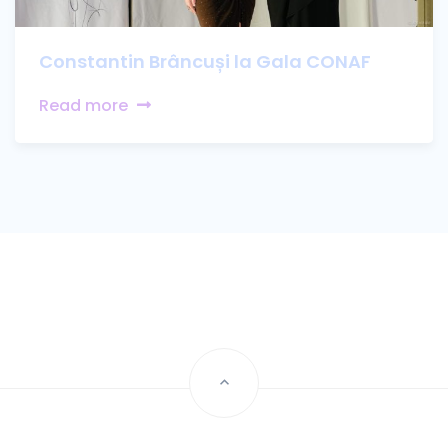
Constantin Brâncuși la Gala CONAF
Read more