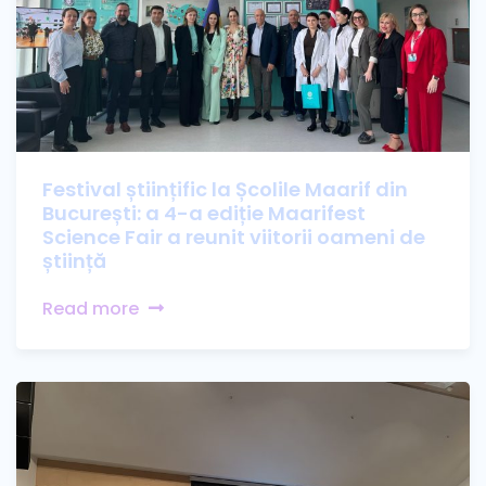
Festival științific la Școlile Maarif din
București: a 4-a ediție Maarifest
Science Fair a reunit viitorii oameni de
știință
Read more