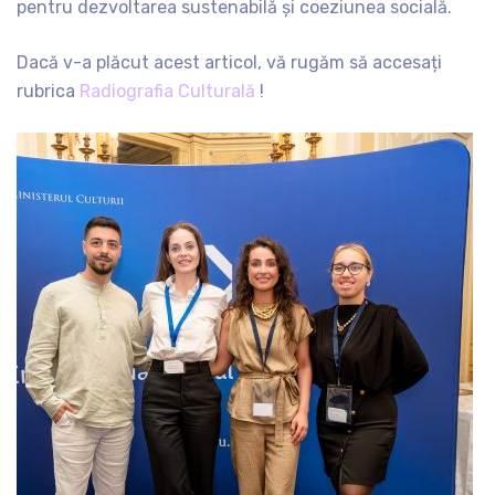
pentru dezvoltarea sustenabilă și coeziunea socială.
Dacă v-a plăcut acest articol, vă rugăm să accesați
rubrica
Radiografia Culturală
!