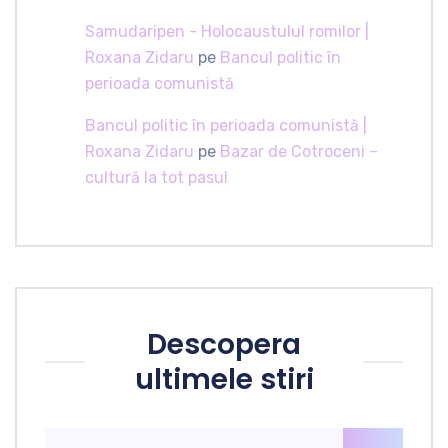
Samudaripen - Holocaustulul romilor |
Roxana Zidaru
pe
Bancul politic în
perioada comunistă
Bancul politic în perioada comunistă |
Roxana Zidaru
pe
Bazar de Cotroceni –
cultură la tot pasul
Descopera
ultimele stiri