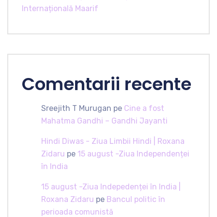
Internațională Maarif
Comentarii recente
Sreejith T Murugan
pe
Cine a fost
Mahatma Gandhi – Gandhi Jayanti
Hindi Diwas - Ziua Limbii Hindi | Roxana
Zidaru
pe
15 august -Ziua Independenței
în India
15 august -Ziua Indepedenței în India |
Roxana Zidaru
pe
Bancul politic în
perioada comunistă