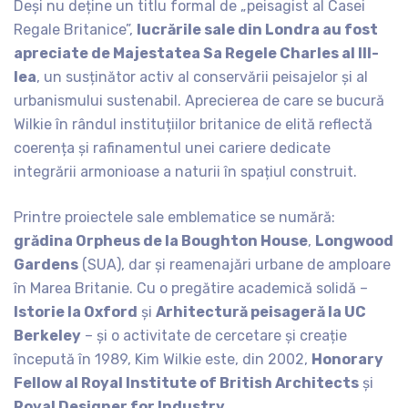
Deși nu deține un titlu formal de „peisagist al Casei
Regale Britanice”,
lucrările sale din Londra au fost
apreciate de Majestatea Sa Regele Charles al III-
lea
, un susținător activ al conservării peisajelor și al
urbanismului sustenabil. Aprecierea de care se bucură
Wilkie în rândul instituțiilor britanice de elită reflectă
coerența și rafinamentul unei cariere dedicate
integrării armonioase a naturii în spațiul construit.
Printre proiectele sale emblematice se numără:
grădina Orpheus de la Boughton House
,
Longwood
Gardens
(SUA), dar și reamenajări urbane de amploare
în Marea Britanie. Cu o pregătire academică solidă –
Istorie la Oxford
și
Arhitectură peisageră la UC
Berkeley
– și o activitate de cercetare și creație
începută în 1989, Kim Wilkie este, din 2002,
Honorary
Fellow al Royal Institute of British Architects
și
Royal Designer for Industry
.