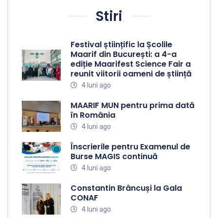
Stiri
Festival științific la Școlile
Maarif din București: a 4-a
ediție Maarifest Science Fair a
reunit viitorii oameni de știință
4 luni ago
MAARIF MUN pentru prima dată
în România
4 luni ago
Înscrierile pentru Examenul de
Burse MAGIS continuă
4 luni ago
Constantin Brâncuși la Gala
CONAF
4 luni ago