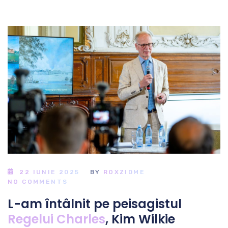
22 IUNIE 2025
BY
ROXZIDME
NO COMMENTS
L-am întâlnit pe peisagistul
Regelui Charles
, Kim Wilkie