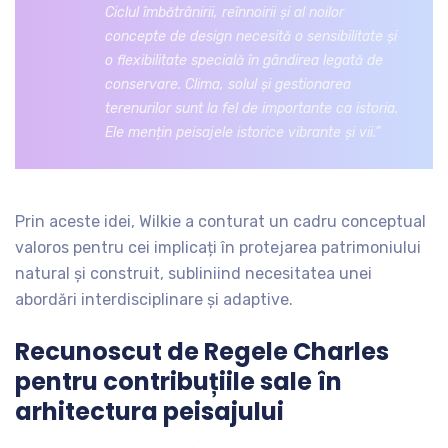
Ciclul îmbătrânirii, reînnoirii și al noilor
concepte de design necesită o sensibilitate și
o flexibilitate specială în gândirea legată de
conservare. Clima, solul și gestionarea
terenurilor sunt la fel de importante ca istoria.
Ele mențin peisajele istorice vibrante și vii.”
Prin aceste idei, Wilkie a conturat un cadru conceptual
valoros pentru cei implicați în protejarea patrimoniului
natural și construit, subliniind necesitatea unei
abordări interdisciplinare și adaptive.
Recunoscut de Regele Charles
pentru contribuțiile sale în
arhitectura peisajului