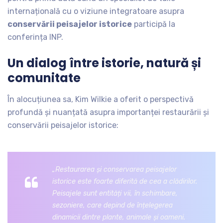
internațională cu o viziune integratoare asupra
conservării peisajelor istorice
participă la
conferința INP.
Un dialog între istorie, natură și
comunitate
În alocuțiunea sa, Kim Wilkie a oferit o perspectivă
profundă și nuanțată asupra importanței restaurării și
conservării peisajelor istorice:
„Restaurarea și conservarea peisajelor
istorice este foarte diferită de cea a clădirilor.
Peisajele sunt entități vii, în schimbare,
sezoniere, care depind de înțelegerea
dinamicii dintre plante, animale și oameni.