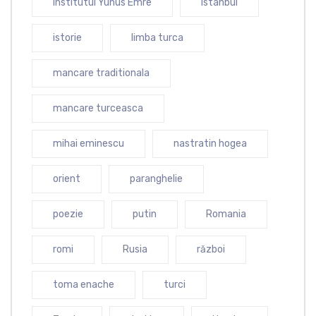
Institutul Yunus Emre
istanbul
istorie
limba turca
mancare traditionala
mancare turceasca
mihai eminescu
nastratin hogea
orient
paranghelie
poezie
putin
Romania
romi
Rusia
război
toma enache
turci