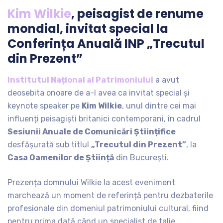
Kim Wilkie
, peisagist de renume
mondial, invitat special la
Conferința Anuală INP „Trecutul
din Prezent”
Institutul Național al Patrimoniului
a avut
deosebita onoare de a-l avea ca invitat special și
keynote speaker pe
Kim Wilkie
, unul dintre cei mai
influenți peisagiști britanici contemporani, în cadrul
Sesiunii Anuale de Comunicări Științifice
desfășurată sub titlul
„Trecutul din Prezent”
, la
Casa Oamenilor de Știință
din București.
Prezența domnului Wilkie la acest eveniment
marchează un moment de referință pentru dezbaterile
profesionale din domeniul patrimoniului cultural, fiind
pentru prima dată când un specialist de talie