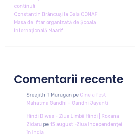
continuă
Constantin Brâncuși la Gala CONAF
Masa de iftar organizată de Școala
Internațională Maarif
Comentarii recente
Sreejith T Murugan
pe
Cine a fost
Mahatma Gandhi – Gandhi Jayanti
Hindi Diwas - Ziua Limbii Hindi | Roxana
Zidaru
pe
15 august -Ziua Independenței
în India