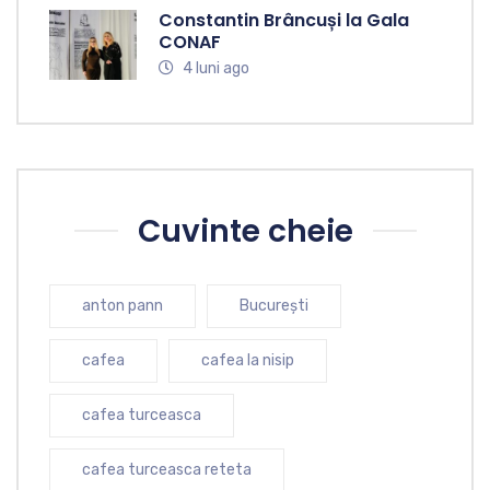
Constantin Brâncuși la Gala
CONAF
4 luni ago
Cuvinte cheie
anton pann
București
cafea
cafea la nisip
cafea turceasca
cafea turceasca reteta