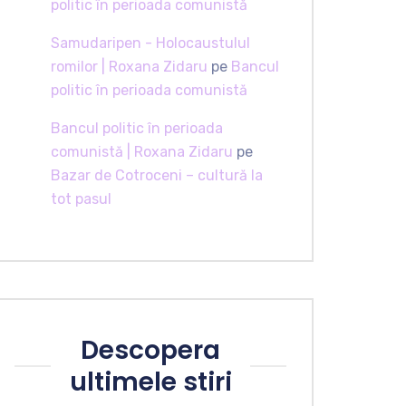
politic în perioada comunistă
Samudaripen - Holocaustulul
romilor | Roxana Zidaru
pe
Bancul
politic în perioada comunistă
Bancul politic în perioada
comunistă | Roxana Zidaru
pe
Bazar de Cotroceni – cultură la
tot pasul
Descopera
ultimele stiri