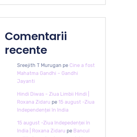
Comentarii
recente
Sreejith T Murugan
pe
Cine a fost
Mahatma Gandhi – Gandhi
Jayanti
Hindi Diwas - Ziua Limbii Hindi |
Roxana Zidaru
pe
15 august -Ziua
Independenței în India
15 august -Ziua Indepedenței în
India | Roxana Zidaru
pe
Bancul