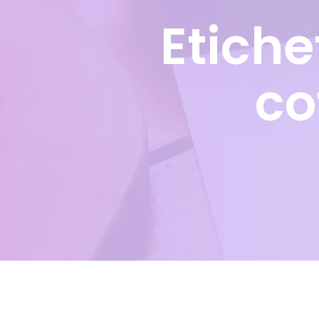
Etich
co