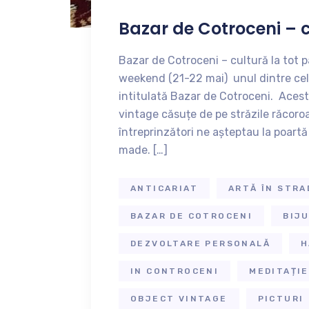
Bazar de Cotroceni – c
Bazar de Cotroceni – cultură la tot p
weekend (21-22 mai) unul dintre cele
intitulată Bazar de Cotroceni. Acest
vintage căsuțe de pe străzile răcoroa
întreprinzători ne așteptau la poart
made. […]
ANTICARIAT
ARTĂ ÎN STRA
BAZAR DE COTROCENI
BIJ
DEZVOLTARE PERSONALĂ
H
IN CONTROCENI
MEDITAȚIE
OBJECT VINTAGE
PICTURI