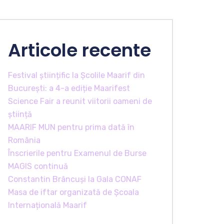
Articole recente
Festival științific la Școlile Maarif din
București: a 4-a ediție Maarifest
Science Fair a reunit viitorii oameni de
știință
MAARIF MUN pentru prima dată în
România
Înscrierile pentru Examenul de Burse
MAGIS continuă
Constantin Brâncuși la Gala CONAF
Masa de iftar organizată de Școala
Internațională Maarif