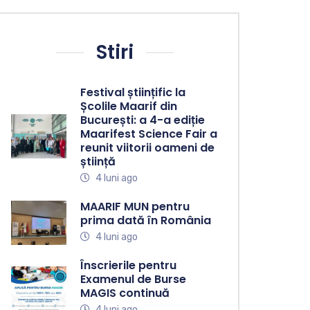
Stiri
Festival științific la
Școlile Maarif din
București: a 4-a ediție
Maarifest Science Fair a
reunit viitorii oameni de
știință
4 luni ago
MAARIF MUN pentru
prima dată în România
4 luni ago
Înscrierile pentru
Examenul de Burse
MAGIS continuă
4 luni ago