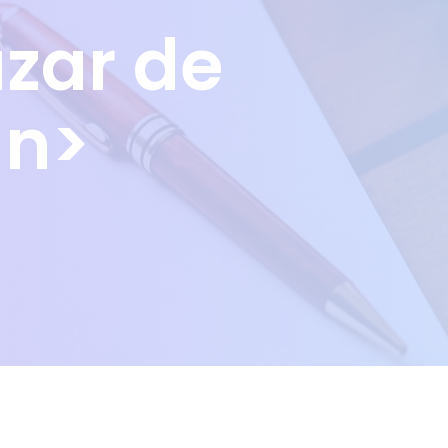
zar de
an>