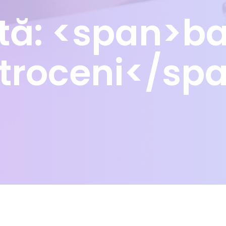
etă: <span>ba
troceni</sp