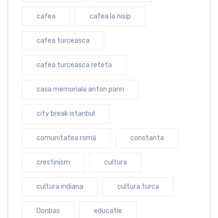
cafea
cafea la nisip
cafea turceasca
cafea turceasca reteta
casa memoriala anton pann
city break istanbul
comunitatea romă
constanta
crestinism
cultura
cultura indiana
cultura turca
Donbas
educatie