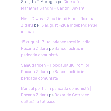
Sreejith T Murugan
pe
Cine a fost
Mahatma Gandhi – Gandhi Jayanti
Hindi Diwas - Ziua Limbii Hindi | Roxana
Zidaru
pe
15 august -Ziua Independenței
în India
15 august -Ziua Indepedenței în India |
Roxana Zidaru
pe
Bancul politic în
perioada comunistă
Samudaripen - Holocaustulul romilor |
Roxana Zidaru
pe
Bancul politic în
perioada comunistă
Bancul politic în perioada comunistă |
Roxana Zidaru
pe
Bazar de Cotroceni –
cultură la tot pasul