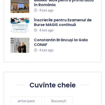
MAARIF MUN pentru prima dată
în România
4 luni ago
Înscrierile pentru Examenul de
Burse MAGIS continuă
4 luni ago
Constantin Brâncuși la Gala
CONAF
4 luni ago
Cuvinte cheie
anton pann
București