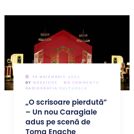
19 NOIEMBRIE 2025
BY
ROXZIDME
NO COMMENTS
RADIOGRAFIA CULTURALA
„O scrisoare pierdută”
– Un nou Caragiale
adus pe scenă de
Toma Enache