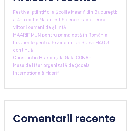
Festival științific la Școlile Maarif din București:
a 4-a ediție Maarifest Science Fair a reunit
viitorii oameni de știință
MAARIF MUN pentru prima dată în România
Înscrierile pentru Examenul de Burse MAGIS
continuă
Constantin Brâncuși la Gala CONAF
Masa de iftar organizată de Școala
Internațională Maarif
Comentarii recente