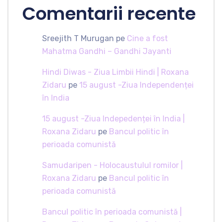
Comentarii recente
Sreejith T Murugan
pe
Cine a fost
Mahatma Gandhi – Gandhi Jayanti
Hindi Diwas - Ziua Limbii Hindi | Roxana
Zidaru
pe
15 august -Ziua Independenței
în India
15 august -Ziua Indepedenței în India |
Roxana Zidaru
pe
Bancul politic în
perioada comunistă
Samudaripen - Holocaustulul romilor |
Roxana Zidaru
pe
Bancul politic în
perioada comunistă
Bancul politic în perioada comunistă |