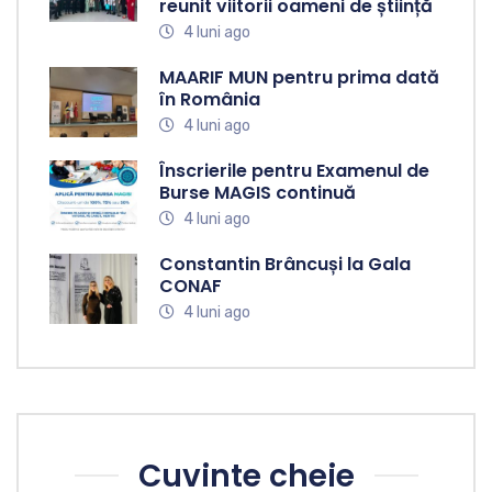
reunit viitorii oameni de știință
4 luni ago
MAARIF MUN pentru prima dată
în România
4 luni ago
Înscrierile pentru Examenul de
Burse MAGIS continuă
4 luni ago
Constantin Brâncuși la Gala
CONAF
4 luni ago
Cuvinte cheie