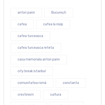
anton pann
București
cafea
cafea la nisip
cafea turceasca
cafea turceasca reteta
casa memoriala anton pann
city break istanbul
comunitatea romă
constanta
crestinism
cultura