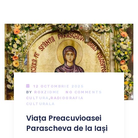
12 OCTOMBRIE 2025
BY
ROXZIDME
NO COMMENTS
CULTURA
,
RADIOGRAFIA
CULTURALA
Viața Preacuvioasei
Parascheva de la Iași