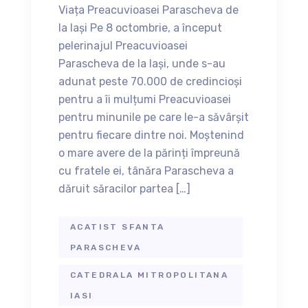
Viața Preacuvioasei Parascheva de
la Iași Pe 8 octombrie, a început
pelerinajul Preacuvioasei
Parascheva de la Iași, unde s-au
adunat peste 70.000 de credincioși
pentru a îi mulțumi Preacuvioasei
pentru minunile pe care le-a săvârșit
pentru fiecare dintre noi. Moștenind
o mare avere de la părinți îm­preună
cu fratele ei, tânăra Parascheva a
dă­ruit săracilor partea […]
ACATIST SFANTA
PARASCHEVA
CATEDRALA MITROPOLITANA
IASI