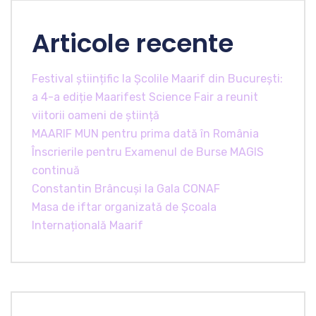
Articole recente
Festival științific la Școlile Maarif din București:
a 4-a ediție Maarifest Science Fair a reunit
viitorii oameni de știință
MAARIF MUN pentru prima dată în România
Înscrierile pentru Examenul de Burse MAGIS
continuă
Constantin Brâncuși la Gala CONAF
Masa de iftar organizată de Școala
Internațională Maarif