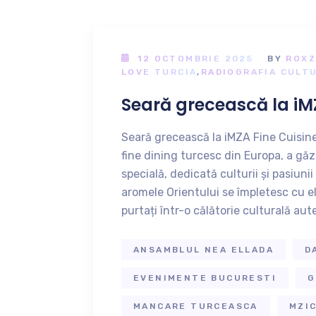
12 OCTOMBRIE 2025
BY
ROXZ
LOVE TURCIA
,
RADIOGRAFIA CULT
Seară grecească la iM
Seară grecească la iMZA Fine Cuisine
fine dining turcesc din Europa, a găz
specială, dedicată culturii și pasiuni
aromele Orientului se împletesc cu e
purtați într-o călătorie culturală aut
ANSAMBLUL NEA ELLADA
D
EVENIMENTE BUCURESTI
G
MANCARE TURCEASCA
MZI