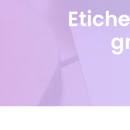
Etich
g