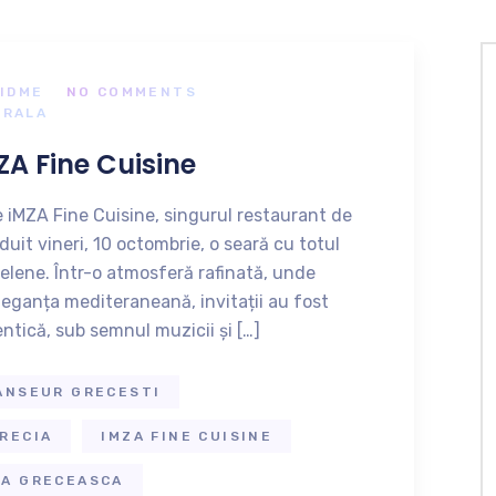
IDME
NO COMMENTS
URALA
ZA Fine Cuisine
 iMZA Fine Cuisine, singurul restaurant de
duit vineri, 10 octombrie, o seară cu totul
i elene. Într-o atmosferă rafinată, unde
leganța mediteraneană, invitații au fost
entică, sub semnul muzicii și […]
ANSEUR GRECESTI
RECIA
IMZA FINE CUISINE
CA GRECEASCA