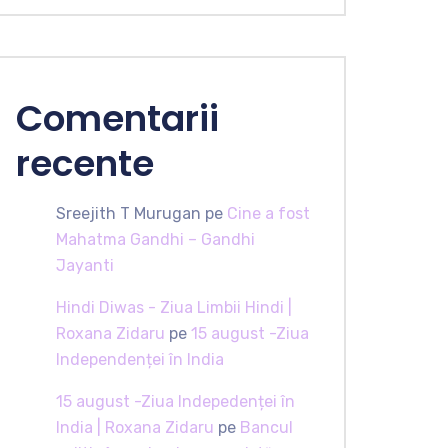
Comentarii
recente
Sreejith T Murugan
pe
Cine a fost
Mahatma Gandhi – Gandhi
Jayanti
Hindi Diwas - Ziua Limbii Hindi |
Roxana Zidaru
pe
15 august -Ziua
Independenței în India
15 august -Ziua Indepedenței în
India | Roxana Zidaru
pe
Bancul