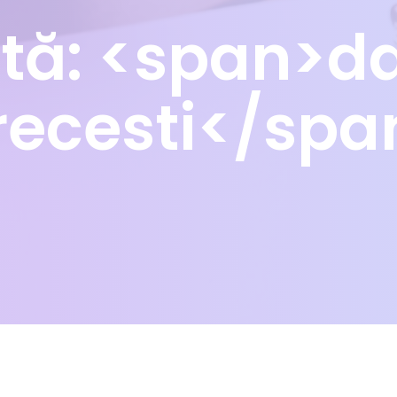
etă: <span>d
recesti</spa