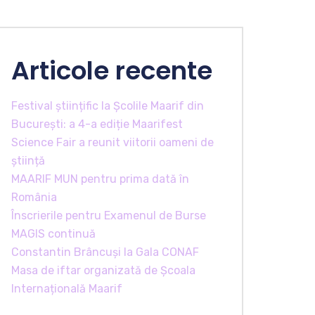
Articole recente
Festival științific la Școlile Maarif din
București: a 4-a ediție Maarifest
Science Fair a reunit viitorii oameni de
știință
MAARIF MUN pentru prima dată în
România
Înscrierile pentru Examenul de Burse
MAGIS continuă
Constantin Brâncuși la Gala CONAF
Masa de iftar organizată de Școala
Internațională Maarif