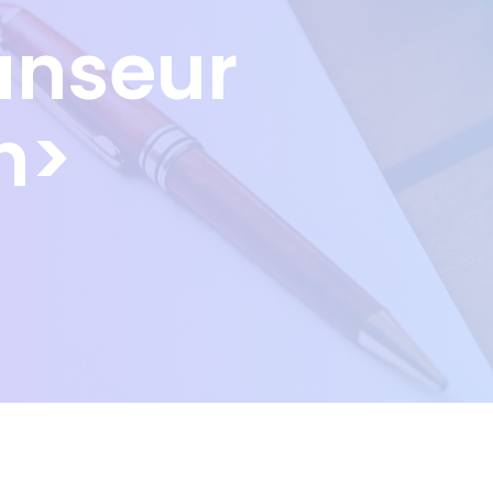
anseur
n>