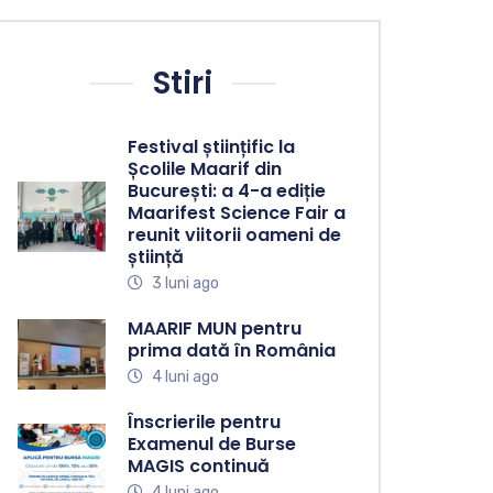
Stiri
Festival științific la
Școlile Maarif din
București: a 4-a ediție
Maarifest Science Fair a
reunit viitorii oameni de
știință
3 luni ago
MAARIF MUN pentru
prima dată în România
4 luni ago
Înscrierile pentru
Examenul de Burse
MAGIS continuă
4 luni ago