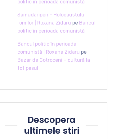
politic în perioada comunistă
Samudaripen - Holocaustulul
romilor | Roxana Zidaru
pe
Bancul
politic în perioada comunistă
Bancul politic în perioada
comunistă | Roxana Zidaru
pe
Bazar de Cotroceni – cultură la
tot pasul
Descopera
ultimele stiri