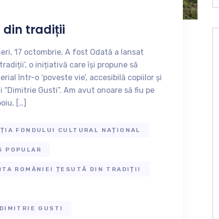
din tradiții
neri, 17 octombrie, A fost Odată a lansat
adiții’, o inițiativă care își propune să
al într-o ‘poveste vie’, accesibilă copiilor și
ui “Dimitrie Gusti”. Am avut onoare să fiu pe
oiu, […]
ȚIA FONDULUI CULTURAL NAȚIONAL
S POPULAR
TA ROMÂNIEI ȚESUTĂ DIN TRADIȚII
DIMITRIE GUSTI