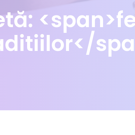
etă: <span>fe
aditiilor</sp