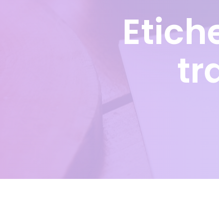
Etich
tr