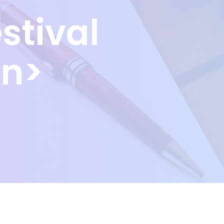
stival
an>