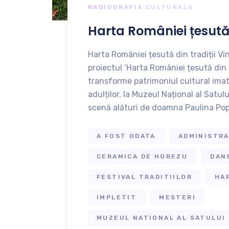
RADIOGRAFIA CULTURALA
Harta României țesută 
Harta României țesută din tradiții Vi
proiectul ‘Harta României țesută din tr
transforme patrimoniul cultural imateri
adulților, la Muzeul Național al Satul
scenă alături de doamna Paulina Pop
A FOST ODATA
ADMINISTRA
CERAMICA DE HOREZU
DAN
FESTIVAL TRADITIILOR
HAR
IMPLETIT
MESTERI
MUZEUL NATIONAL AL SATULUI 