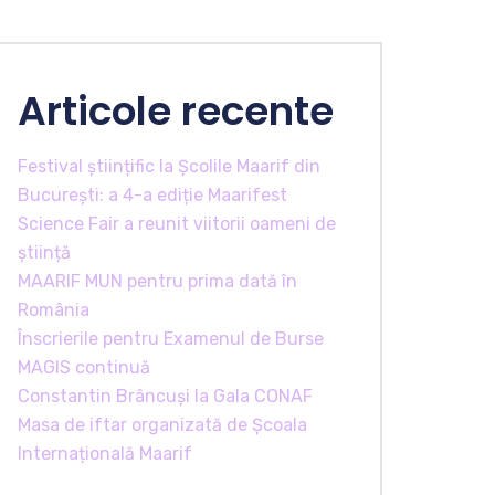
Articole recente
Festival științific la Școlile Maarif din
București: a 4-a ediție Maarifest
Science Fair a reunit viitorii oameni de
știință
MAARIF MUN pentru prima dată în
România
Înscrierile pentru Examenul de Burse
MAGIS continuă
Constantin Brâncuși la Gala CONAF
Masa de iftar organizată de Școala
Internațională Maarif