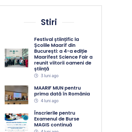
Stiri
Festival științific la
Școlile Maarif din
București: a 4-a ediție
Maarifest Science Fair a
reunit viitorii oameni de
știință
3 luni ago
MAARIF MUN pentru
prima dată în România
4 luni ago
Înscrierile pentru
Examenul de Burse
MAGIS continuă
4 luni ago