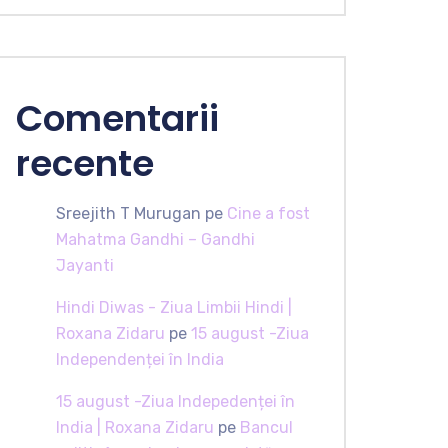
Comentarii
recente
Sreejith T Murugan
pe
Cine a fost
Mahatma Gandhi – Gandhi
Jayanti
Hindi Diwas - Ziua Limbii Hindi |
Roxana Zidaru
pe
15 august -Ziua
Independenței în India
15 august -Ziua Indepedenței în
India | Roxana Zidaru
pe
Bancul