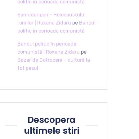
politic în perioada comunistă
Samudaripen - Holocaustulul
romilor | Roxana Zidaru
pe
Bancul
politic în perioada comunistă
Bancul politic în perioada
comunistă | Roxana Zidaru
pe
Bazar de Cotroceni – cultură la
tot pasul
Descopera
ultimele stiri