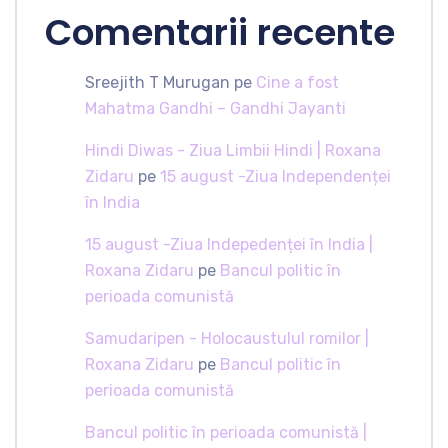
Comentarii recente
Sreejith T Murugan
pe
Cine a fost
Mahatma Gandhi – Gandhi Jayanti
Hindi Diwas - Ziua Limbii Hindi | Roxana
Zidaru
pe
15 august -Ziua Independenței
în India
15 august -Ziua Indepedenței în India |
Roxana Zidaru
pe
Bancul politic în
perioada comunistă
Samudaripen - Holocaustulul romilor |
Roxana Zidaru
pe
Bancul politic în
perioada comunistă
Bancul politic în perioada comunistă |