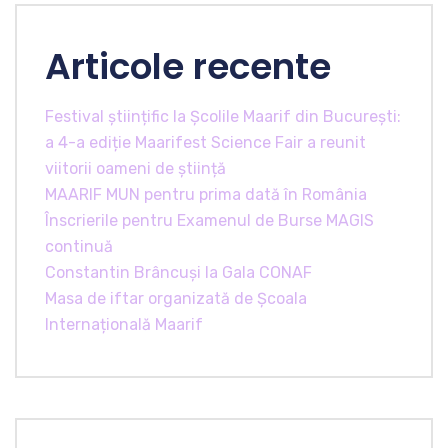
Articole recente
Festival științific la Școlile Maarif din București:
a 4-a ediție Maarifest Science Fair a reunit
viitorii oameni de știință
MAARIF MUN pentru prima dată în România
Înscrierile pentru Examenul de Burse MAGIS
continuă
Constantin Brâncuși la Gala CONAF
Masa de iftar organizată de Școala
Internațională Maarif