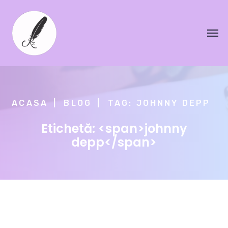
ACASA
BLOG
TAG: JOHNNY DEPP
Etichetă: <span>johnny
depp</span>