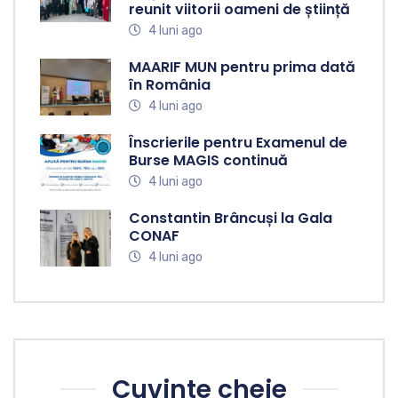
reunit viitorii oameni de știință
4 luni ago
MAARIF MUN pentru prima dată
în România
4 luni ago
Înscrierile pentru Examenul de
Burse MAGIS continuă
4 luni ago
Constantin Brâncuși la Gala
CONAF
4 luni ago
Cuvinte cheie