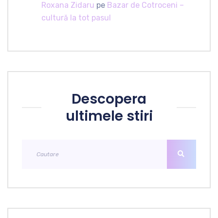
Roxana Zidaru
pe
Bazar de Cotroceni –
cultură la tot pasul
Descopera
ultimele stiri