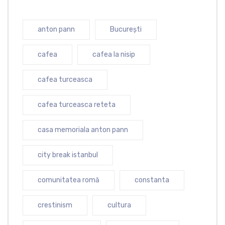
anton pann
București
cafea
cafea la nisip
cafea turceasca
cafea turceasca reteta
casa memoriala anton pann
city break istanbul
comunitatea romă
constanta
crestinism
cultura