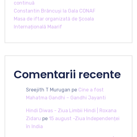
continuă
Constantin Brâncuși la Gala CONAF
Masa de iftar organizată de Școala
Internațională Maarif
Comentarii recente
Sreejith T Murugan
pe
Cine a fost
Mahatma Gandhi – Gandhi Jayanti
Hindi Diwas - Ziua Limbii Hindi | Roxana
Zidaru
pe
15 august -Ziua Independenței
în India