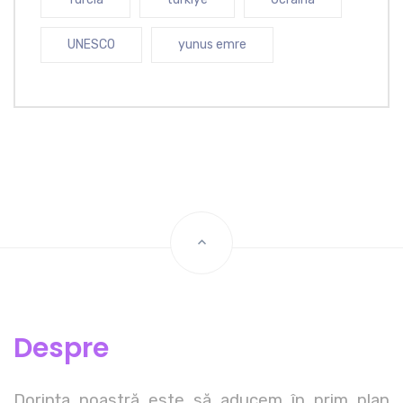
UNESCO
yunus emre
Despre
Dorința noastră este să aducem în prim plan