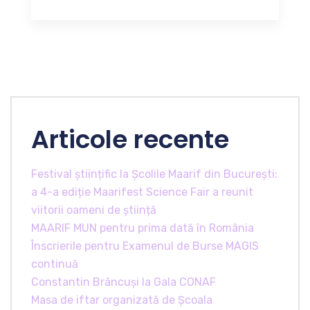
Articole recente
Festival științific la Școlile Maarif din București:
a 4-a ediție Maarifest Science Fair a reunit
viitorii oameni de știință
MAARIF MUN pentru prima dată în România
Înscrierile pentru Examenul de Burse MAGIS
continuă
Constantin Brâncuși la Gala CONAF
Masa de iftar organizată de Școala