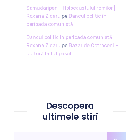
Samudaripen - Holocaustulul romilor |
Roxana Zidaru
pe
Bancul politic în
perioada comunistă
Bancul politic în perioada comunistă |
Roxana Zidaru
pe
Bazar de Cotroceni –
cultură la tot pasul
Descopera
ultimele stiri