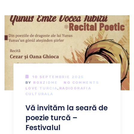
10 SEPTEMBRIE 2025
BY
ROXZIDME
NO COMMENTS
LOVE TURCIA
,
RADIOGRAFIA
CULTURALA
Vă invităm la seară de
poezie turcă –
Festivalul