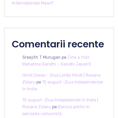
Internațională Maarif
Comentarii recente
Sreejith T Murugan
pe
Cine a fost
Mahatma Gandhi – Gandhi Jayanti
Hindi Diwas - Ziua Limbii Hindi | Roxana
Zidaru
pe
15 august -Ziua Independenței
în India
15 august -Ziua Indepedenței în India |
Roxana Zidaru
pe
Bancul politic în
perioada comunistă