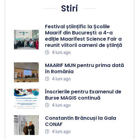
Stiri
Festival științific la Școlile
Maarif din București: a 4-a
ediție Maarifest Science Fair a
reunit viitorii oameni de știință
4 luni ago
MAARIF MUN pentru prima dată
în România
4 luni ago
Înscrierile pentru Examenul de
Burse MAGIS continuă
4 luni ago
Constantin Brâncuși la Gala
CONAF
4 luni ago