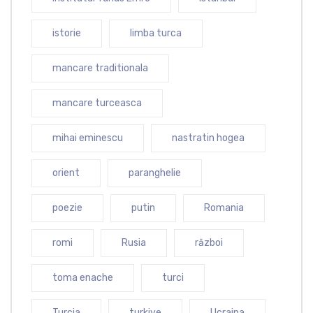
istorie
limba turca
mancare traditionala
mancare turceasca
mihai eminescu
nastratin hogea
orient
paranghelie
poezie
putin
Romania
romi
Rusia
război
toma enache
turci
Turcia
turkiye
Ucraina