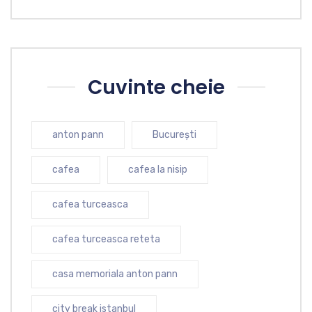
Cuvinte cheie
anton pann
București
cafea
cafea la nisip
cafea turceasca
cafea turceasca reteta
casa memoriala anton pann
city break istanbul