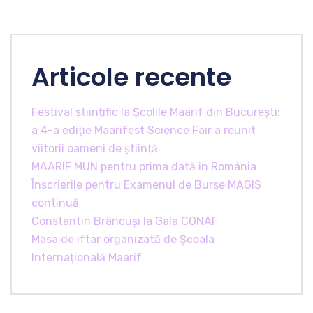
Articole recente
Festival științific la Școlile Maarif din București:
a 4-a ediție Maarifest Science Fair a reunit
viitorii oameni de știință
MAARIF MUN pentru prima dată în România
Înscrierile pentru Examenul de Burse MAGIS
continuă
Constantin Brâncuși la Gala CONAF
Masa de iftar organizată de Școala
Internațională Maarif