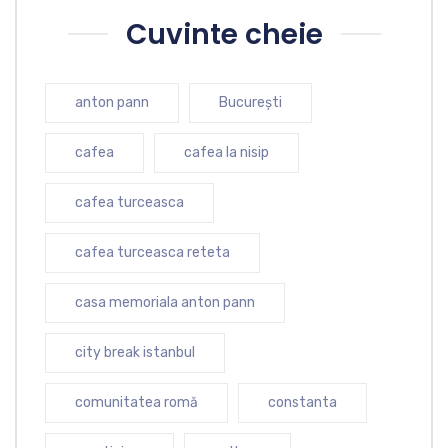
Cuvinte cheie
anton pann
București
cafea
cafea la nisip
cafea turceasca
cafea turceasca reteta
casa memoriala anton pann
city break istanbul
comunitatea romă
constanta