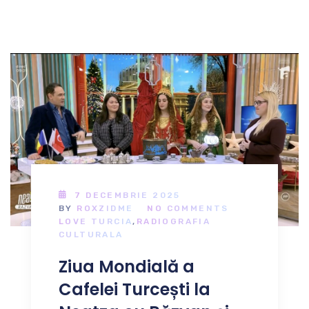
7 DECEMBRIE 2025
BY
ROXZIDME
NO COMMENTS
LOVE TURCIA
,
RADIOGRAFIA
CULTURALA
Ziua Mondială a
Cafelei Turcești la