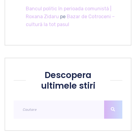
Bancul politic în perioada comunistă |
Roxana Zidaru
pe
Bazar de Cotroceni –
cultură la tot pasul
Descopera
ultimele stiri