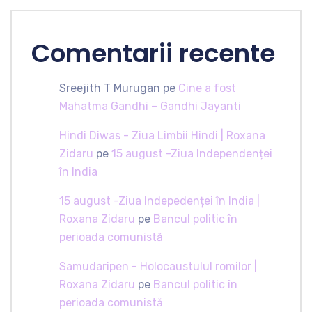
Comentarii recente
Sreejith T Murugan
pe
Cine a fost
Mahatma Gandhi – Gandhi Jayanti
Hindi Diwas - Ziua Limbii Hindi | Roxana
Zidaru
pe
15 august -Ziua Independenței
în India
15 august -Ziua Indepedenței în India |
Roxana Zidaru
pe
Bancul politic în
perioada comunistă
Samudaripen - Holocaustulul romilor |
Roxana Zidaru
pe
Bancul politic în
perioada comunistă