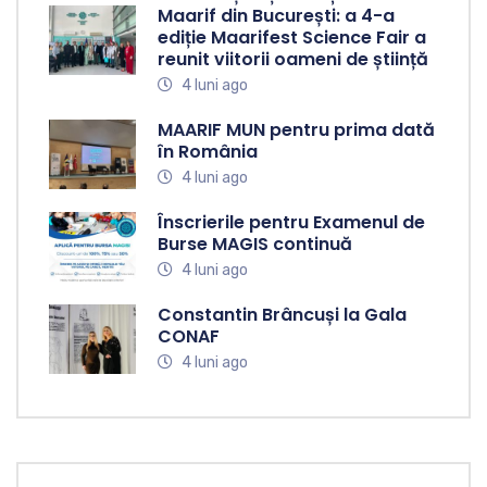
Maarif din București: a 4-a
ediție Maarifest Science Fair a
reunit viitorii oameni de știință
4 luni ago
MAARIF MUN pentru prima dată
în România
4 luni ago
Înscrierile pentru Examenul de
Burse MAGIS continuă
4 luni ago
Constantin Brâncuși la Gala
CONAF
4 luni ago