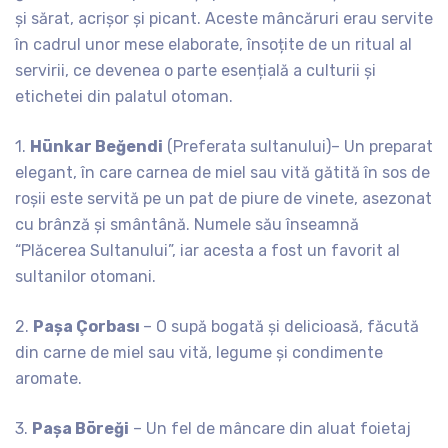
și sărat, acrișor și picant. Aceste mâncăruri erau servite
în cadrul unor mese elaborate, însoțite de un ritual al
servirii, ce devenea o parte esențială a culturii și
etichetei din palatul otoman.
1.
Hünkar Beğendi
(Preferata sultanului)– Un preparat
elegant, în care carnea de miel sau vită gătită în sos de
roșii este servită pe un pat de piure de vinete, asezonat
cu brânză și smântână. Numele său înseamnă
“Plăcerea Sultanului”, iar acesta a fost un favorit al
sultanilor otomani.
2.
Pașa Çorbası
– O supă bogată și delicioasă, făcută
din carne de miel sau vită, legume și condimente
aromate.
3.
Pașa Böreği
– Un fel de mâncare din aluat foietaj