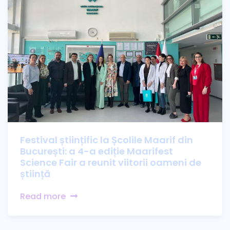
Festival științific la Școlile Maarif din
București: a 4-a ediție Maarifest
Science Fair a reunit viitorii oameni de
știință
Read more