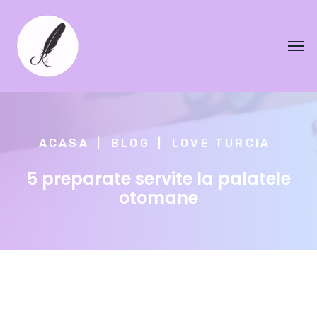
ACASA
BLOG
LOVE TURCIA
5 preparate servite la palatele
otomane