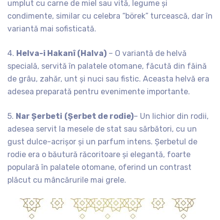
umplut cu carne de miel sau vită, legume și
condimente, similar cu celebra “börek” turcească, dar în
variantă mai sofisticată.
4.
Helva-i Hakanî (Halva)
– O variantă de helvă
specială, servită în palatele otomane, făcută din făină
de grâu, zahăr, unt și nuci sau fistic. Aceasta helvă era
adesea preparată pentru evenimente importante.
5.
Nar Şerbeti
(Șerbet de rodie)
– Un lichior din rodii,
adesea servit la mesele de stat sau sărbători, cu un
gust dulce-acrișor și un parfum intens. Șerbetul de
rodie era o băutură răcoritoare și elegantă, foarte
populară în palatele otomane, oferind un contrast
plăcut cu mâncărurile mai grele.