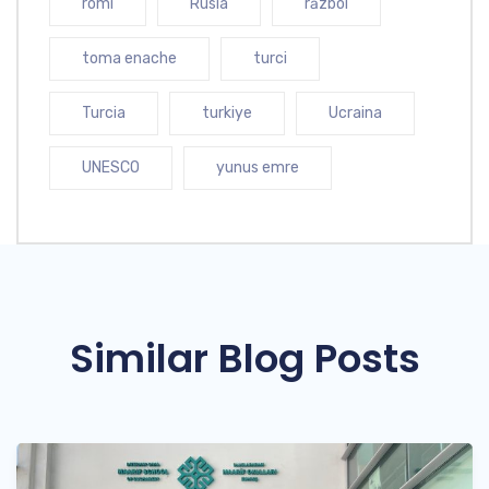
romi
Rusia
război
toma enache
turci
Turcia
turkiye
Ucraina
UNESCO
yunus emre
Similar Blog Posts