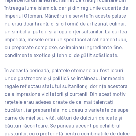
reprezenta un amestec rafinat de tradiții culinare din
întreaga lume islamică, dar și din regiunile cucerite de
Imperiul Otoman. Mâncărurile servite în aceste palate
nu erau doar hrană, ci și o formă de artizanat culinar,
un simbol al puterii și al opulenței sultanilor. La curtea
imperială, mesele erau un spectacol al rafinamentului,
cu preparate complexe, ce îmbinau ingrediente fine,
condimente exotice și tehnici de gătit sofisticate.
În această perioadă, palatele otomane au fost locuri
unde gastronomie și politică se întâlneau, iar mesele
regale reflectau statutul sultanilor și dorința acestora
de a impresiona vizitatorii și curtenii. Din acest motiv,
rețetele erau adesea create de cei mai talentați
bucătari, iar preparatele includeau o varietate de supe,
carne de miel sau vită, alături de dulciuri delicate și
băuturi răcoritoare. Se puneau accent pe echilibrul
gusturilor, cu o preferință pentru combinațiile de dulce