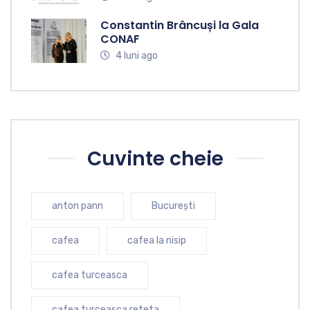
Constantin Brâncuși la Gala
CONAF
4 luni ago
Cuvinte cheie
anton pann
București
cafea
cafea la nisip
cafea turceasca
cafea turceasca reteta