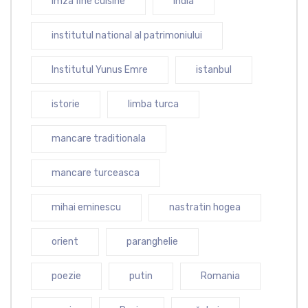
imza fine cuisine
india
institutul national al patrimoniului
Institutul Yunus Emre
istanbul
istorie
limba turca
mancare traditionala
mancare turceasca
mihai eminescu
nastratin hogea
orient
paranghelie
poezie
putin
Romania