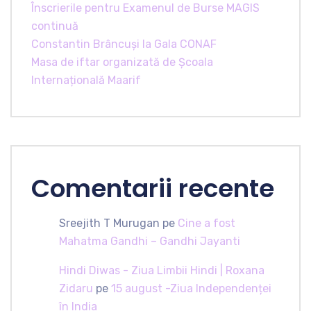
Înscrierile pentru Examenul de Burse MAGIS
continuă
Constantin Brâncuși la Gala CONAF
Masa de iftar organizată de Școala
Internațională Maarif
Comentarii recente
Sreejith T Murugan
pe
Cine a fost
Mahatma Gandhi – Gandhi Jayanti
Hindi Diwas - Ziua Limbii Hindi | Roxana
Zidaru
pe
15 august -Ziua Independenței
în India