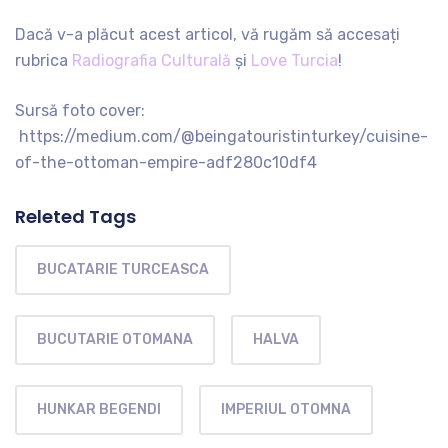
Dacă v-a plăcut acest articol, vă rugăm să accesați
rubrica
Radiografia Culturală
și
Love Turcia
!
Sursă foto cover:
https://medium.com/@beingatouristinturkey/cuisine-
of-the-ottoman-empire-adf280c10df4
Releted Tags
BUCATARIE TURCEASCA
BUCUTARIE OTOMANA
HALVA
HUNKAR BEGENDI
IMPERIUL OTOMNA