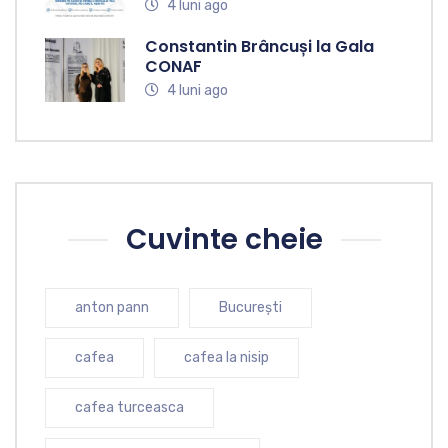
4 luni ago
Constantin Brâncuși la Gala
CONAF
4 luni ago
Cuvinte cheie
anton pann
București
cafea
cafea la nisip
cafea turceasca