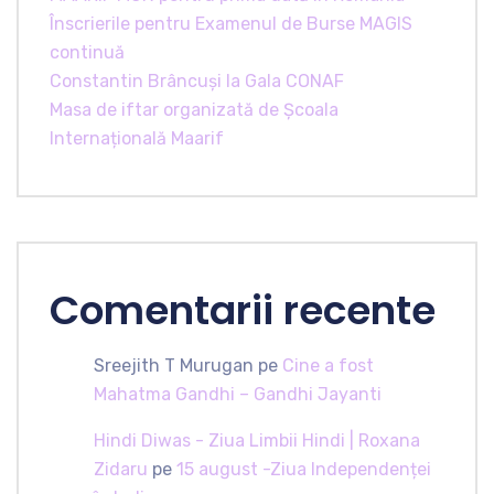
Înscrierile pentru Examenul de Burse MAGIS
continuă
Constantin Brâncuși la Gala CONAF
Masa de iftar organizată de Școala
Internațională Maarif
Comentarii recente
Sreejith T Murugan
pe
Cine a fost
Mahatma Gandhi – Gandhi Jayanti
Hindi Diwas - Ziua Limbii Hindi | Roxana
Zidaru
pe
15 august -Ziua Independenței