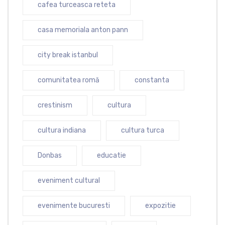
cafea turceasca reteta
casa memoriala anton pann
city break istanbul
comunitatea romă
constanta
crestinism
cultura
cultura indiana
cultura turca
Donbas
educatie
eveniment cultural
evenimente bucuresti
expozitie