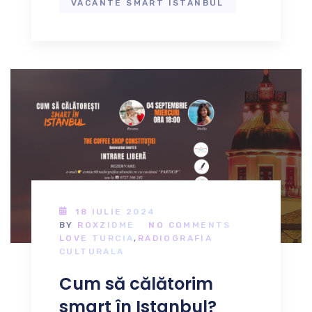
VACANTE SMART ISTANBUL
18 IULIE 2024
BY
ROXZIDME
NO COMMENTS
LOVE TURCIA
,
RADIOGRAFIA
CULTURALA
Cum să călătorim
smart în Istanbul?