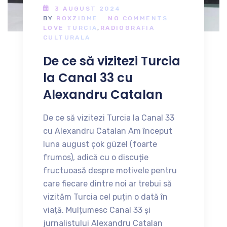
3 AUGUST 2024
BY
ROXZIDME
NO COMMENTS
LOVE TURCIA
,
RADIOGRAFIA
CULTURALA
De ce să vizitezi Turcia
la Canal 33 cu
Alexandru Catalan
De ce să vizitezi Turcia la Canal 33
cu Alexandru Catalan Am început
luna august çok güzel (foarte
frumos), adică cu o discuție
fructuoasă despre motivele pentru
care fiecare dintre noi ar trebui să
vizităm Turcia cel puțin o dată în
viață. Mulțumesc Canal 33 și
jurnalistului Alexandru Catalan