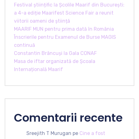
Festival științific la Școlile Maarif din București:
a 4-a ediție Maarifest Science Fair a reunit
viitorii oameni de știință
MAARIF MUN pentru prima dată în România
Înscrierile pentru Examenul de Burse MAGIS
continuă
Constantin Brâncuși la Gala CONAF
Masa de iftar organizată de Școala
Internațională Maarif
Comentarii recente
Sreejith T Murugan
pe
Cine a fost