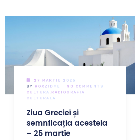
27 MARTIE 2025
BY
ROXZIDME
NO COMMENTS
CULTURA
,
RADIOGRAFIA
CULTURALA
Ziua Greciei și
semnficația acesteia
– 25 martie