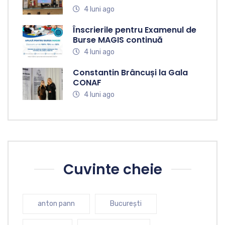
4 luni ago
Înscrierile pentru Examenul de
Burse MAGIS continuă
4 luni ago
Constantin Brâncuși la Gala
CONAF
4 luni ago
Cuvinte cheie
anton pann
București