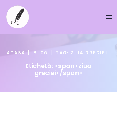
ACASA
BLOG
TAG: ZIUA GRECIEI
Etichetă: <span>ziua
greciei</span>