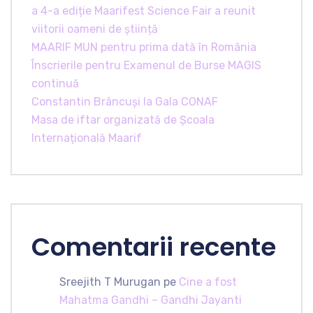
a 4-a ediție Maarifest Science Fair a reunit
viitorii oameni de știință
MAARIF MUN pentru prima dată în România
Înscrierile pentru Examenul de Burse MAGIS
continuă
Constantin Brâncuși la Gala CONAF
Masa de iftar organizată de Școala
Internațională Maarif
Comentarii recente
Sreejith T Murugan
pe
Cine a fost
Mahatma Gandhi – Gandhi Jayanti