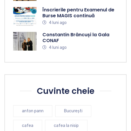
Înscrierile pentru Examenul de
Burse MAGIS continuă
4 luni ago
Constantin Brâncuși la Gala
CONAF
4 luni ago
Cuvinte cheie
anton pann
București
cafea
cafea la nisip