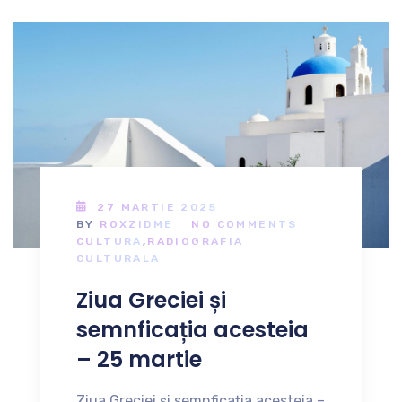
27 MARTIE 2025
BY
ROXZIDME
NO COMMENTS
CULTURA
,
RADIOGRAFIA
CULTURALA
Ziua Greciei și
semnficația acesteia
– 25 martie
Ziua Greciei și semnficația acesteia –