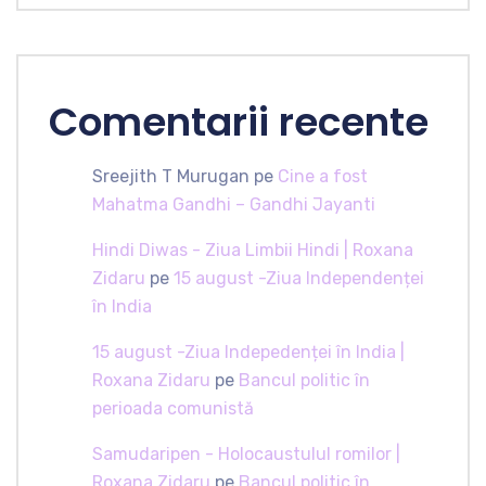
Comentarii recente
Sreejith T Murugan
pe
Cine a fost
Mahatma Gandhi – Gandhi Jayanti
Hindi Diwas - Ziua Limbii Hindi | Roxana
Zidaru
pe
15 august -Ziua Independenței
în India
15 august -Ziua Indepedenței în India |
Roxana Zidaru
pe
Bancul politic în
perioada comunistă
Samudaripen - Holocaustulul romilor |
Roxana Zidaru
pe
Bancul politic în