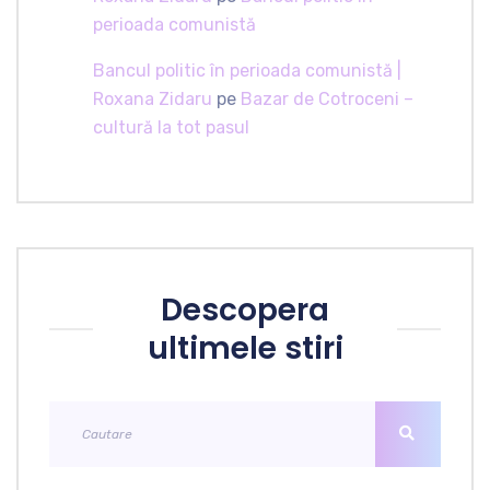
perioada comunistă
Bancul politic în perioada comunistă |
Roxana Zidaru
pe
Bazar de Cotroceni –
cultură la tot pasul
Descopera
ultimele stiri