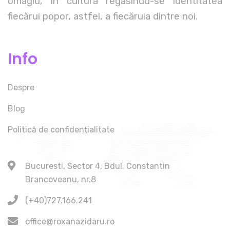
omagiu, în cultură regăsindu-se identitatea
fiecărui popor, astfel, a fiecăruia dintre noi.
Info
Despre
Blog
Politică de confidențialitate
Bucuresti, Sector 4, Bdul. Constantin
Brancoveanu, nr.8
(+40)727.166.241
office@roxanazidaru.ro