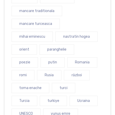
mancare traditionala
mancare turceasca
mihai eminescu
nastratin hogea
orient
paranghelie
poezie
putin
Romania
romi
Rusia
război
toma enache
turci
Turcia
turkiye
Ucraina
UNESCO
yunus emre