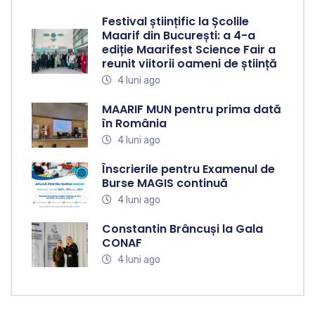
Festival științific la Școlile
Maarif din București: a 4-a
ediție Maarifest Science Fair a
reunit viitorii oameni de știință
4 luni ago
MAARIF MUN pentru prima dată
în România
4 luni ago
Înscrierile pentru Examenul de
Burse MAGIS continuă
4 luni ago
Constantin Brâncuși la Gala
CONAF
4 luni ago