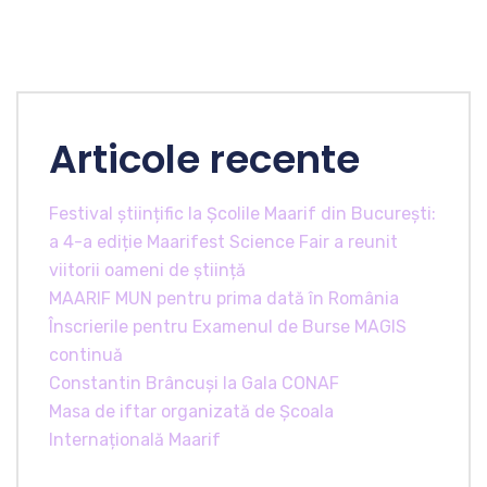
Articole recente
Festival științific la Școlile Maarif din București:
a 4-a ediție Maarifest Science Fair a reunit
viitorii oameni de știință
MAARIF MUN pentru prima dată în România
Înscrierile pentru Examenul de Burse MAGIS
continuă
Constantin Brâncuși la Gala CONAF
Masa de iftar organizată de Școala
Internațională Maarif