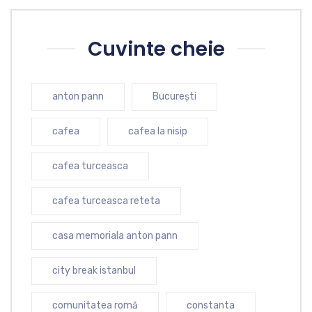
Cuvinte cheie
anton pann
București
cafea
cafea la nisip
cafea turceasca
cafea turceasca reteta
casa memoriala anton pann
city break istanbul
comunitatea romă
constanta