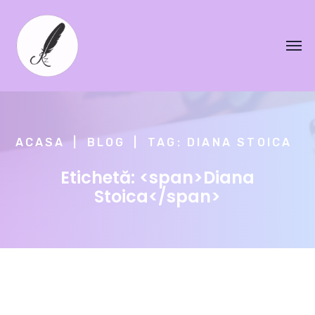
ACASA
BLOG
TAG: DIANA STOICA
Etichetă: <span>Diana
Stoica</span>