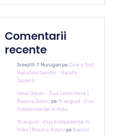
Comentarii
recente
Sreejith T Murugan
pe
Cine a fost
Mahatma Gandhi – Gandhi
Jayanti
Hindi Diwas - Ziua Limbii Hindi |
Roxana Zidaru
pe
15 august -Ziua
Independenței în India
15 august -Ziua Indepedenței în
India | Roxana Zidaru
pe
Bancul