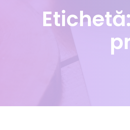
Etichetă
p