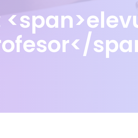
: <span>elev
rofesor</spa