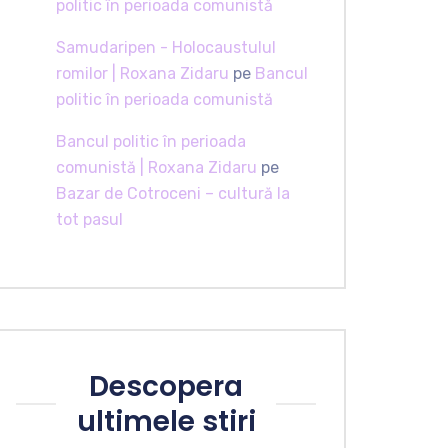
politic în perioada comunistă
Samudaripen - Holocaustulul
romilor | Roxana Zidaru
pe
Bancul
politic în perioada comunistă
Bancul politic în perioada
comunistă | Roxana Zidaru
pe
Bazar de Cotroceni – cultură la
tot pasul
Descopera
ultimele stiri