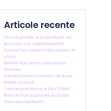
Articole recente
Festival științific la Școlile Maarif din
București: a 4-a ediție Maarifest
Science Fair a reunit viitorii oameni de
știință
MAARIF MUN pentru prima dată în
România
Înscrierile pentru Examenul de Burse
MAGIS continuă
Constantin Brâncuși la Gala CONAF
Masa de iftar organizată de Școala
Internațională Maarif