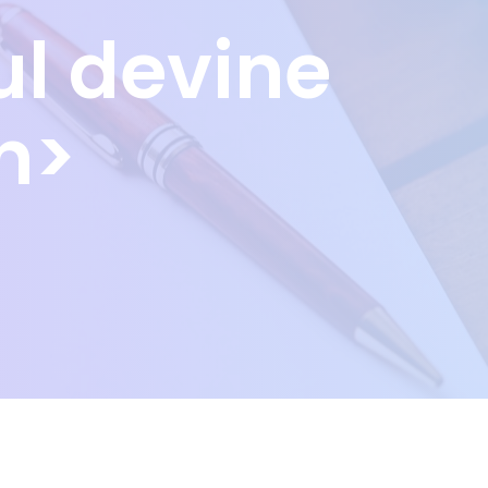
ul devine
n>