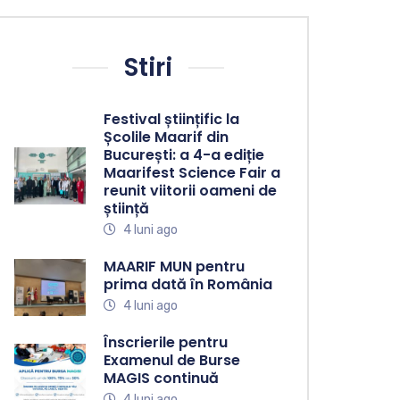
Stiri
Festival științific la
Școlile Maarif din
București: a 4-a ediție
Maarifest Science Fair a
reunit viitorii oameni de
știință
4 luni ago
MAARIF MUN pentru
prima dată în România
4 luni ago
Înscrierile pentru
Examenul de Burse
MAGIS continuă
4 luni ago