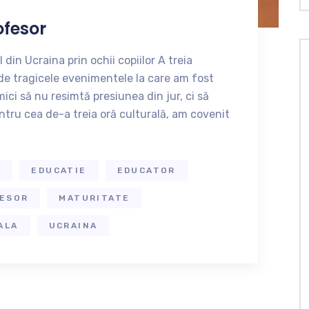
ofesor
din Ucraina prin ochii copiilor A treia
de tragicele evenimentele la care am fost
mici să nu resimtă presiunea din jur, ci să
tru cea de-a treia oră culturală, am covenit
A
EDUCATIE
EDUCATOR
FESOR
MATURITATE
ALA
UCRAINA