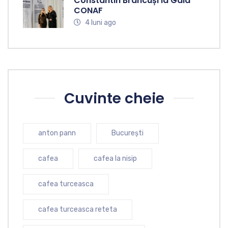
Constantin Brâncuși la Gala
CONAF
4 luni ago
Cuvinte cheie
anton pann
București
cafea
cafea la nisip
cafea turceasca
cafea turceasca reteta