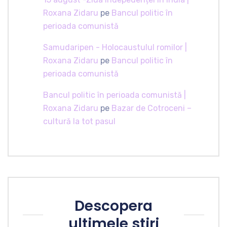
Roxana Zidaru
pe
Bancul politic în
perioada comunistă
Samudaripen - Holocaustulul romilor |
Roxana Zidaru
pe
Bancul politic în
perioada comunistă
Bancul politic în perioada comunistă |
Roxana Zidaru
pe
Bazar de Cotroceni –
cultură la tot pasul
Descopera
ultimele stiri