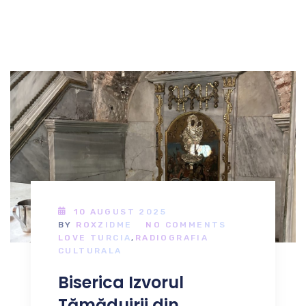
10 AUGUST 2025
BY
ROXZIDME
NO COMMENTS
LOVE TURCIA
,
RADIOGRAFIA
CULTURALA
Biserica Izvorul
Tămăduirii din