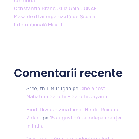
continuă
Constantin Brâncuși la Gala CONAF
Masa de iftar organizată de Școala
Internațională Maarif
Comentarii recente
Sreejith T Murugan
pe
Cine a fost
Mahatma Gandhi – Gandhi Jayanti
Hindi Diwas - Ziua Limbii Hindi | Roxana
Zidaru
pe
15 august -Ziua Independenței
în India
15 august -Ziua Indepedenței în India |