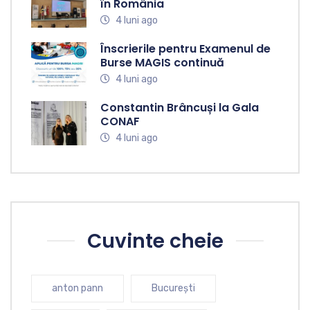
în România
4 luni ago
Înscrierile pentru Examenul de
Burse MAGIS continuă
4 luni ago
Constantin Brâncuși la Gala
CONAF
4 luni ago
Cuvinte cheie
anton pann
București