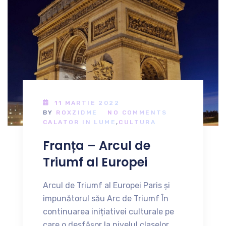
11 MARTIE 2022
BY
ROXZIDME
NO COMMENTS
CALATOR IN LUME
,
CULTURA
Franța – Arcul de
Triumf al Europei
Arcul de Triumf al Europei Paris și
impunătorul său Arc de Triumf În
continuarea inițiativei culturale pe
care o desfășor la nivelul claselor