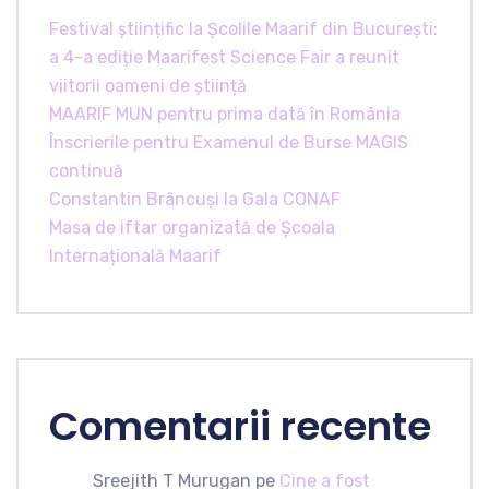
Festival științific la Școlile Maarif din București:
a 4-a ediție Maarifest Science Fair a reunit
viitorii oameni de știință
MAARIF MUN pentru prima dată în România
Înscrierile pentru Examenul de Burse MAGIS
continuă
Constantin Brâncuși la Gala CONAF
Masa de iftar organizată de Școala
Internațională Maarif
Comentarii recente
Sreejith T Murugan
pe
Cine a fost