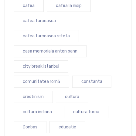
cafea
cafea la nisip
cafea turceasca
cafea turceasca reteta
casa memoriala anton pann
city break istanbul
comunitatea romă
constanta
crestinism
cultura
cultura indiana
cultura turca
Donbas
educatie