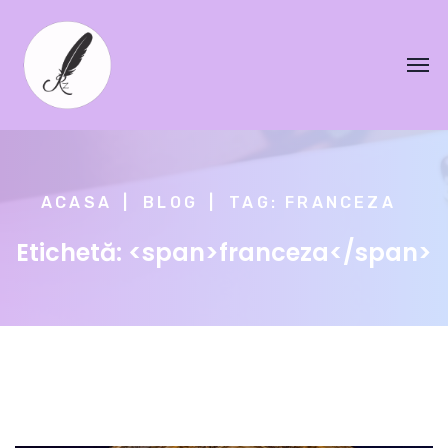
ACASA
BLOG
TAG: FRANCEZA
Etichetă: <span>franceza</span>