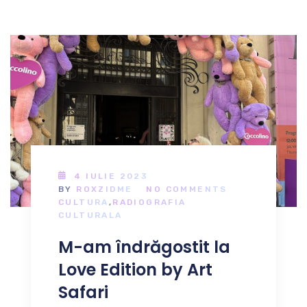
4 IULIE 2023
BY
ROXZIDME
NO COMMENTS
CULTURA
,
RADIOGRAFIA
CULTURALA
M-am îndrăgostit la
Love Edition by Art
Safari