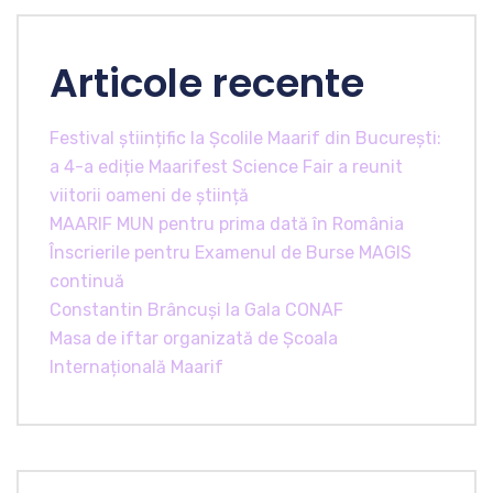
Articole recente
Festival științific la Școlile Maarif din București:
a 4-a ediție Maarifest Science Fair a reunit
viitorii oameni de știință
MAARIF MUN pentru prima dată în România
Înscrierile pentru Examenul de Burse MAGIS
continuă
Constantin Brâncuși la Gala CONAF
Masa de iftar organizată de Școala
Internațională Maarif