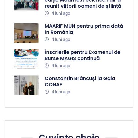
reunit viitorii oameni de știință
4 luni ago
MAARIF MUN pentru prima dată
în România
4 luni ago
Înscrierile pentru Examenul de
Burse MAGIS continuă
4 luni ago
Constantin Brâncuși la Gala
CONAF
4 luni ago
Cuvinte cheie