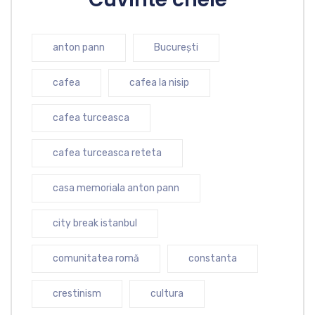
anton pann
București
cafea
cafea la nisip
cafea turceasca
cafea turceasca reteta
casa memoriala anton pann
city break istanbul
comunitatea romă
constanta
crestinism
cultura