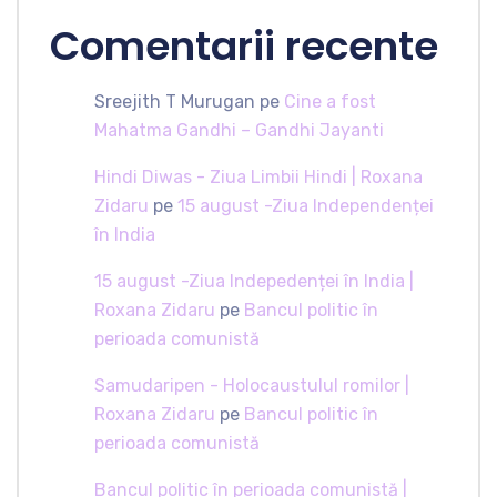
Comentarii recente
Sreejith T Murugan
pe
Cine a fost
Mahatma Gandhi – Gandhi Jayanti
Hindi Diwas - Ziua Limbii Hindi | Roxana
Zidaru
pe
15 august -Ziua Independenței
în India
15 august -Ziua Indepedenței în India |
Roxana Zidaru
pe
Bancul politic în
perioada comunistă
Samudaripen - Holocaustulul romilor |
Roxana Zidaru
pe
Bancul politic în
perioada comunistă
Bancul politic în perioada comunistă |