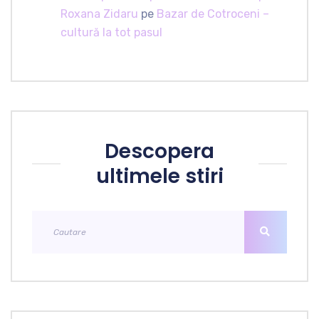
Roxana Zidaru
pe
Bazar de Cotroceni –
cultură la tot pasul
Descopera
ultimele stiri