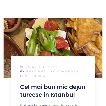
29 APRILIE 2023
BY
ROXZIDME
NO COMMENTS
LOVE TURCIA
Cel mai bun mic dejun
turcesc în Istanbul
Cel mai bun mic dejun turcesc în