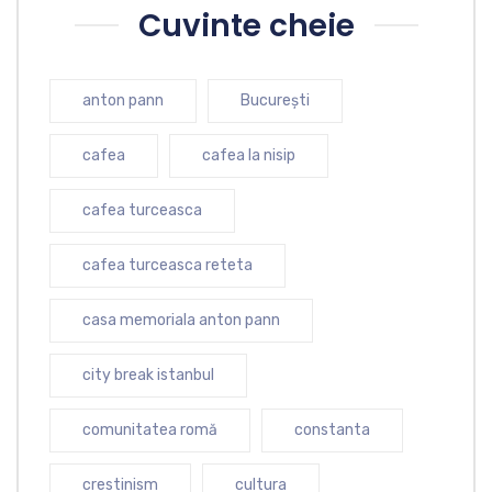
Cuvinte cheie
anton pann
București
cafea
cafea la nisip
cafea turceasca
cafea turceasca reteta
casa memoriala anton pann
city break istanbul
comunitatea romă
constanta
crestinism
cultura