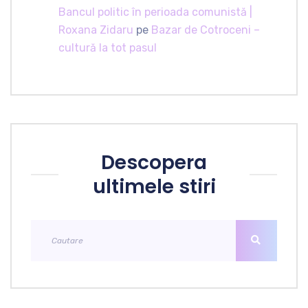
Bancul politic în perioada comunistă |
Roxana Zidaru
pe
Bazar de Cotroceni –
cultură la tot pasul
Descopera
ultimele stiri