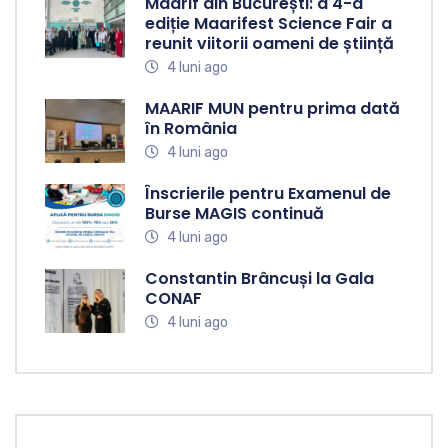
Maarif din București: a 4-a
ediție Maarifest Science Fair a
reunit viitorii oameni de știință
4 luni ago
MAARIF MUN pentru prima dată
în România
4 luni ago
Înscrierile pentru Examenul de
Burse MAGIS continuă
4 luni ago
Constantin Brâncuși la Gala
CONAF
4 luni ago