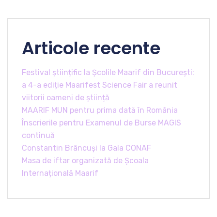
Articole recente
Festival științific la Școlile Maarif din București:
a 4-a ediție Maarifest Science Fair a reunit
viitorii oameni de știință
MAARIF MUN pentru prima dată în România
Înscrierile pentru Examenul de Burse MAGIS
continuă
Constantin Brâncuși la Gala CONAF
Masa de iftar organizată de Școala
Internațională Maarif