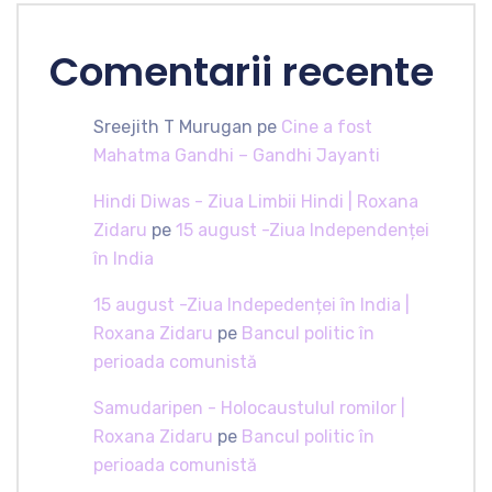
Comentarii recente
Sreejith T Murugan
pe
Cine a fost
Mahatma Gandhi – Gandhi Jayanti
Hindi Diwas - Ziua Limbii Hindi | Roxana
Zidaru
pe
15 august -Ziua Independenței
în India
15 august -Ziua Indepedenței în India |
Roxana Zidaru
pe
Bancul politic în
perioada comunistă
Samudaripen - Holocaustulul romilor |
Roxana Zidaru
pe
Bancul politic în
perioada comunistă