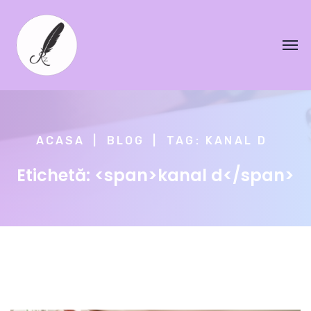
ACASA
BLOG
TAG: KANAL D
Etichetă: <span>kanal d</span>