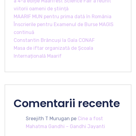
a 4-a ediție Maarifest Science Fair a reunit
viitorii oameni de știință
MAARIF MUN pentru prima dată în România
Înscrierile pentru Examenul de Burse MAGIS
continuă
Constantin Brâncuși la Gala CONAF
Masa de iftar organizată de Școala
Internațională Maarif
Comentarii recente
Sreejith T Murugan
pe
Cine a fost
Mahatma Gandhi – Gandhi Jayanti