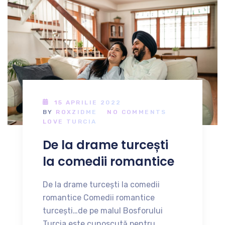
15 APRILIE 2022
BY
ROXZIDME
NO COMMENTS
LOVE TURCIA
De la drame turcești
la comedii romantice
De la drame turcești la comedii
romantice Comedii romantice
turcești…de pe malul Bosforului
Turcia este cunoscută pentru