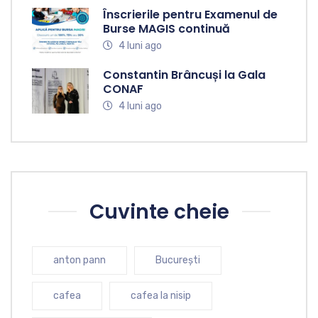
Înscrierile pentru Examenul de
Burse MAGIS continuă
4 luni ago
Constantin Brâncuși la Gala
CONAF
4 luni ago
Cuvinte cheie
anton pann
București
cafea
cafea la nisip