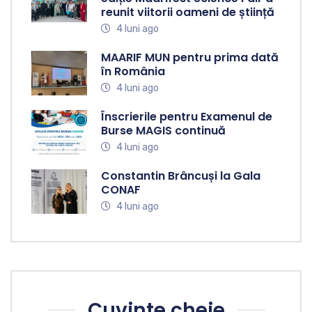
reunit viitorii oameni de știință
4 luni ago
MAARIF MUN pentru prima dată
în România
4 luni ago
Înscrierile pentru Examenul de
Burse MAGIS continuă
4 luni ago
Constantin Brâncuși la Gala
CONAF
4 luni ago
Cuvinte cheie