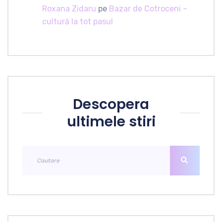
Roxana Zidaru
pe
Bazar de Cotroceni –
cultură la tot pasul
Descopera
ultimele stiri