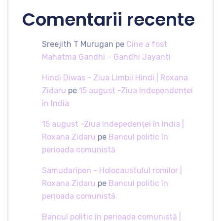
Comentarii recente
Sreejith T Murugan
pe
Cine a fost
Mahatma Gandhi – Gandhi Jayanti
Hindi Diwas - Ziua Limbii Hindi | Roxana
Zidaru
pe
15 august -Ziua Independenței
în India
15 august -Ziua Indepedenței în India |
Roxana Zidaru
pe
Bancul politic în
perioada comunistă
Samudaripen - Holocaustulul romilor |
Roxana Zidaru
pe
Bancul politic în
perioada comunistă
Bancul politic în perioada comunistă |