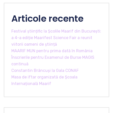
Articole recente
Festival științific la Școlile Maarif din București:
a 4-a ediție Maarifest Science Fair a reunit
viitorii oameni de știință
MAARIF MUN pentru prima dată în România
Înscrierile pentru Examenul de Burse MAGIS
continuă
Constantin Brâncuși la Gala CONAF
Masa de iftar organizată de Școala
Internațională Maarif