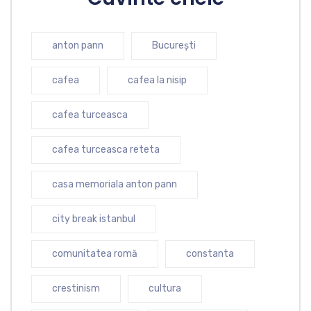
anton pann
București
cafea
cafea la nisip
cafea turceasca
cafea turceasca reteta
casa memoriala anton pann
city break istanbul
comunitatea romă
constanta
crestinism
cultura