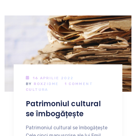
16 APRILIE 2022
BY
ROXZIDME
1 COMMENT
CULTURA
Patrimoniul cultural
se îmbogățește
Patrimoniul cultural se îmbogățește
Cele cinci manuscrise ale lui Emil