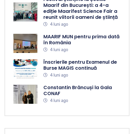
Maarif din București: a 4-a
ediție Maarifest Science Fair a
reunit viitorii oameni de știință
4 luni ago
MAARIF MUN pentru prima dată
în România
4 luni ago
Înscrierile pentru Examenul de
Burse MAGIS continuă
4 luni ago
Constantin Brâncuși la Gala
CONAF
4 luni ago