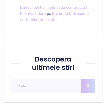
Bancul politic în perioada comunistă |
Roxana Zidaru
pe
Bazar de Cotroceni –
cultură la tot pasul
Descopera
ultimele stiri