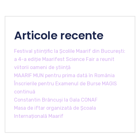
Articole recente
Festival științific la Școlile Maarif din București:
a 4-a ediție Maarifest Science Fair a reunit
viitorii oameni de știință
MAARIF MUN pentru prima dată în România
Înscrierile pentru Examenul de Burse MAGIS
continuă
Constantin Brâncuși la Gala CONAF
Masa de iftar organizată de Școala
Internațională Maarif