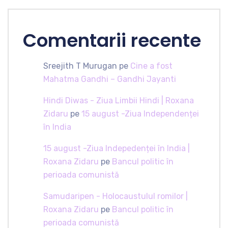
Comentarii recente
Sreejith T Murugan
pe
Cine a fost
Mahatma Gandhi – Gandhi Jayanti
Hindi Diwas - Ziua Limbii Hindi | Roxana
Zidaru
pe
15 august -Ziua Independenței
în India
15 august -Ziua Indepedenței în India |
Roxana Zidaru
pe
Bancul politic în
perioada comunistă
Samudaripen - Holocaustulul romilor |
Roxana Zidaru
pe
Bancul politic în
perioada comunistă