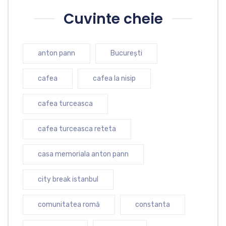
Cuvinte cheie
anton pann
București
cafea
cafea la nisip
cafea turceasca
cafea turceasca reteta
casa memoriala anton pann
city break istanbul
comunitatea romă
constanta