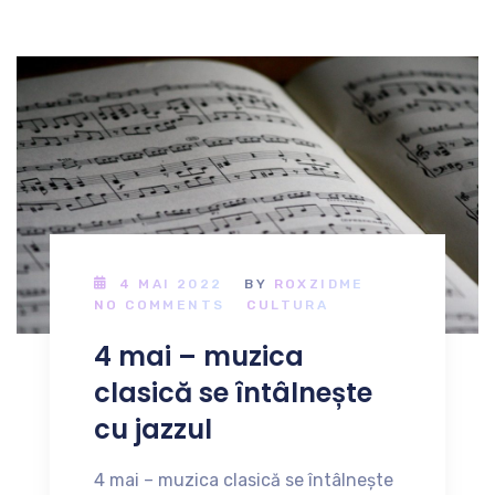
4 MAI 2022
BY
ROXZIDME
NO COMMENTS
CULTURA
4 mai – muzica
clasică se întâlnește
cu jazzul
4 mai – muzica clasică se întâlnește