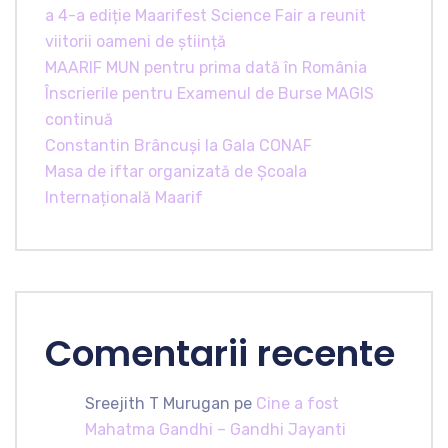
a 4-a ediție Maarifest Science Fair a reunit
viitorii oameni de știință
MAARIF MUN pentru prima dată în România
Înscrierile pentru Examenul de Burse MAGIS
continuă
Constantin Brâncuși la Gala CONAF
Masa de iftar organizată de Școala
Internațională Maarif
Comentarii recente
Sreejith T Murugan
pe
Cine a fost
Mahatma Gandhi – Gandhi Jayanti