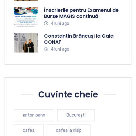
Înscrierile pentru Examenul de
Burse MAGIS continuă
4 luni ago
Constantin Brâncuși la Gala
CONAF
4 luni ago
Cuvinte cheie
anton pann
București
cafea
cafea la nisip