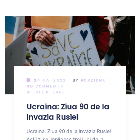
24 MAI 2022
BY
ROXZIDME
NO COMMENTS
STIRI EXTERNE
Ucraina: Ziua 90 de la
invazia Rusiei
Ucraina: Ziua 90 de la invazia Rusiei
Astăzi se împlinesc trei luni de la