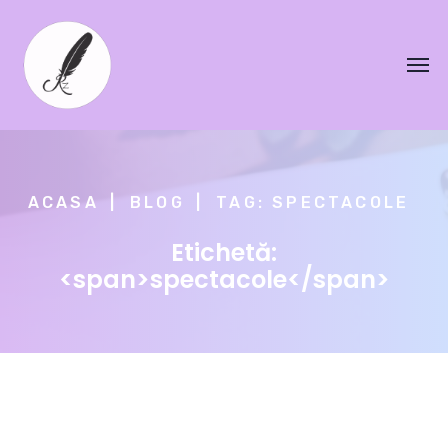
ACASA
BLOG
TAG: SPECTACOLE
Etichetă:
<span>spectacole</span>