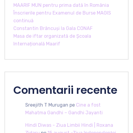
MAARIF MUN pentru prima dată în România
Înscrierile pentru Examenul de Burse MAGIS
continuă
Constantin Brâncuși la Gala CONAF
Masa de iftar organizată de Școala
Internațională Maarif
Comentarii recente
Sreejith T Murugan
pe
Cine a fost
Mahatma Gandhi – Gandhi Jayanti
Hindi Diwas - Ziua Limbii Hindi | Roxana
Zidaru
pe
15 august -Ziua Independenței