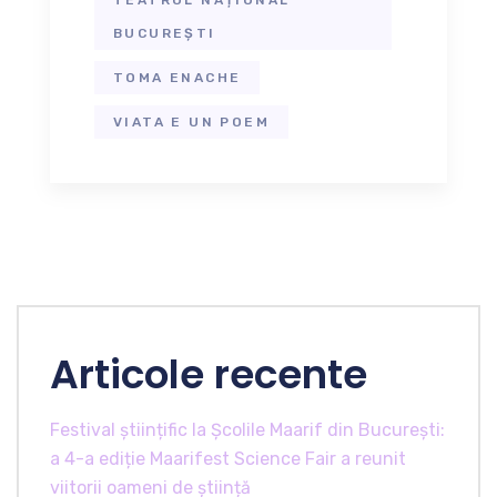
BUCUREȘTI
TOMA ENACHE
VIATA E UN POEM
Articole recente
Festival științific la Școlile Maarif din București:
a 4-a ediție Maarifest Science Fair a reunit
viitorii oameni de știință