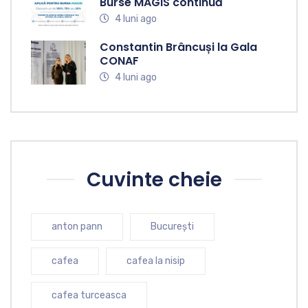
Burse MAGIS continuă
4 luni ago
Constantin Brâncuși la Gala
CONAF
4 luni ago
Cuvinte cheie
anton pann
București
cafea
cafea la nisip
cafea turceasca