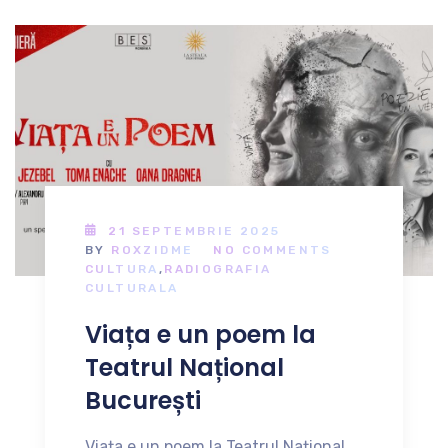
21 SEPTEMBRIE 2025
BY
ROXZIDME
NO COMMENTS
CULTURA
,
RADIOGRAFIA
CULTURALA
Viața e un poem la
Teatrul Național
București
Viața e un poem la Teatrul Național