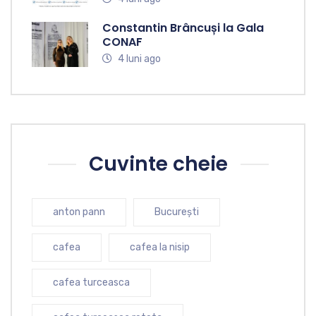
Constantin Brâncuși la Gala
CONAF
4 luni ago
Cuvinte cheie
anton pann
București
cafea
cafea la nisip
cafea turceasca