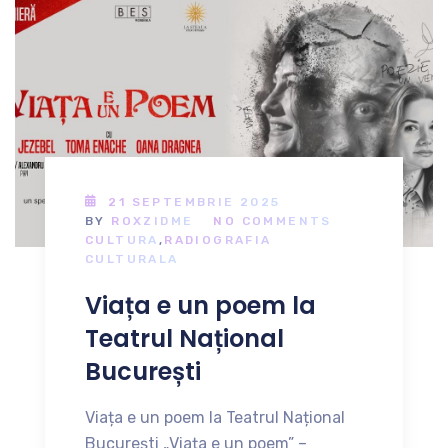
21 SEPTEMBRIE 2025
BY
ROXZIDME
NO COMMENTS
CULTURA
,
RADIOGRAFIA
CULTURALA
Viața e un poem la
Teatrul Național
București
Viața e un poem la Teatrul Național
București „Viața e un poem” –