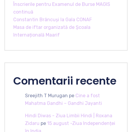
Înscrierile pentru Examenul de Burse MAGIS
continuă
Constantin Brâncuși la Gala CONAF
Masa de iftar organizată de Școala
Internațională Maarif
Comentarii recente
Sreejith T Murugan
pe
Cine a fost
Mahatma Gandhi – Gandhi Jayanti
Hindi Diwas - Ziua Limbii Hindi | Roxana
Zidaru
pe
15 august -Ziua Independenței
în India