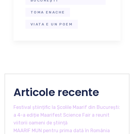
BUCUREȘTI
TOMA ENACHE
VIATA E UN POEM
Articole recente
Festival științific la Școlile Maarif din București:
a 4-a ediție Maarifest Science Fair a reunit
viitorii oameni de știință
MAARIF MUN pentru prima dată în România