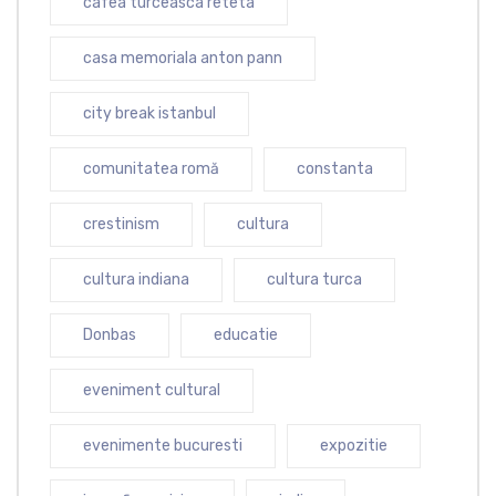
cafea turceasca reteta
casa memoriala anton pann
city break istanbul
comunitatea romă
constanta
crestinism
cultura
cultura indiana
cultura turca
Donbas
educatie
eveniment cultural
evenimente bucuresti
expozitie