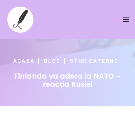
ACASA
BLOG
STIRI EXTERNE
Finlanda va adera la NATO –
reacția Rusiei