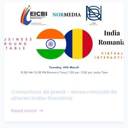
Comunicat de presă – Masa rotundă de
afaceri India-România
Read more