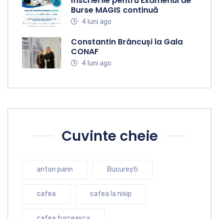
Înscrierile pentru Examenul de
Burse MAGIS continuă
4 luni ago
Constantin Brâncuși la Gala
CONAF
4 luni ago
Cuvinte cheie
anton pann
București
cafea
cafea la nisip
cafea turceasca