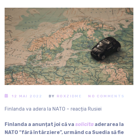
12 MAI 2022
BY
ROXZIDME
NO COMMENTS
Finlanda va adera la NATO – reacția Rusiei
Finlanda a anunțat joi că va
solicita
aderarea la
NATO “fără întârziere”, urmând ca Suedia să fie