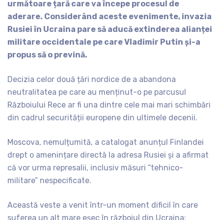
următoare țară care va începe procesul de
aderare. Considerând aceste evenimente, invazia
Rusiei în Ucraina pare să aducă extinderea alianței
militare occidentale pe care Vladimir Putin și-a
propus să o prevină.
Decizia celor două țări nordice de a abandona
neutralitatea pe care au menținut-o pe parcusul
Războiului Rece ar fi una dintre cele mai mari schimbări
din cadrul securității europene din ultimele decenii.
Moscova, nemulțumită, a catalogat anunțul Finlandei
drept o amenințare directă la adresa Rusiei și a afirmat
că vor urma represalii, inclusiv măsuri “tehnico-
militare” nespecificate.
Această veste a venit într-un moment dificil în care
suferea un alt mare eșec în războiul din Ucraina: