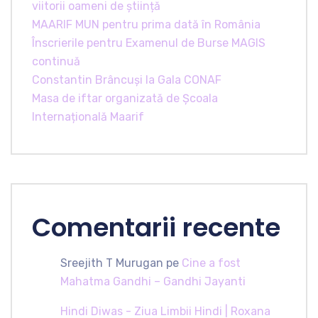
viitorii oameni de știință
MAARIF MUN pentru prima dată în România
Înscrierile pentru Examenul de Burse MAGIS
continuă
Constantin Brâncuși la Gala CONAF
Masa de iftar organizată de Școala
Internațională Maarif
Comentarii recente
Sreejith T Murugan
pe
Cine a fost
Mahatma Gandhi – Gandhi Jayanti
Hindi Diwas - Ziua Limbii Hindi | Roxana