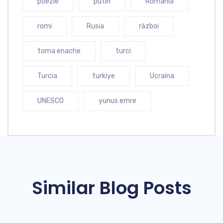
poezie
putin
Romania
romi
Rusia
război
toma enache
turci
Turcia
turkiye
Ucraina
UNESCO
yunus emre
Similar Blog Posts