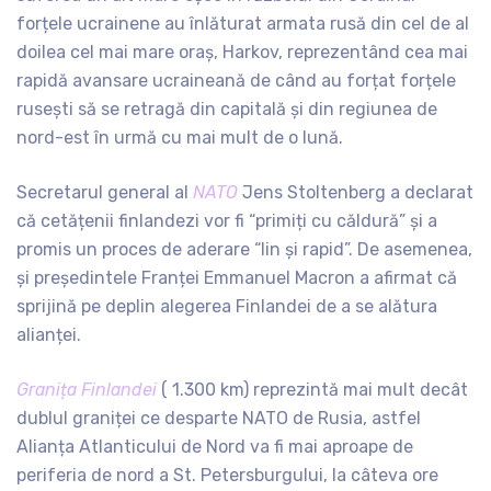
forțele ucrainene au înlăturat armata rusă din cel de al
doilea cel mai mare oraș, Harkov, reprezentând cea mai
rapidă avansare ucraineană de când au forțat forțele
rusești să se retragă din capitală și din regiunea de
nord-est în urmă cu mai mult de o lună.
Secretarul general al
NATO
Jens Stoltenberg a declarat
că cetățenii finlandezi vor fi “primiți cu căldură” și a
promis un proces de aderare “lin și rapid”. De asemenea,
și președintele Franței Emmanuel Macron a afirmat că
sprijină pe deplin alegerea Finlandei de a se alătura
alianței.
Granița Finlandei
( 1.300 km) reprezintă mai mult decât
dublul graniței ce desparte NATO de Rusia, astfel
Alianța Atlanticului de Nord va fi mai aproape de
periferia de nord a St. Petersburgului, la câteva ore