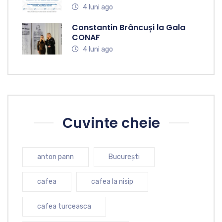
4 luni ago
Constantin Brâncuși la Gala
CONAF
4 luni ago
Cuvinte cheie
anton pann
București
cafea
cafea la nisip
cafea turceasca