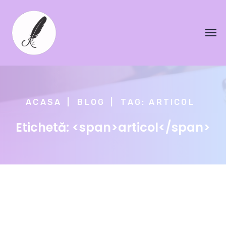
ACASA
BLOG
TAG: ARTICOL
Etichetă: <span>articol</span>