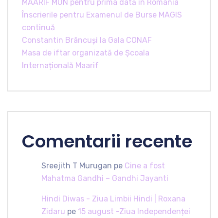
MAARIF MUN pentru prima dată în România
Înscrierile pentru Examenul de Burse MAGIS
continuă
Constantin Brâncuși la Gala CONAF
Masa de iftar organizată de Școala
Internațională Maarif
Comentarii recente
Sreejith T Murugan
pe
Cine a fost
Mahatma Gandhi – Gandhi Jayanti
Hindi Diwas - Ziua Limbii Hindi | Roxana
Zidaru
pe
15 august -Ziua Independenței