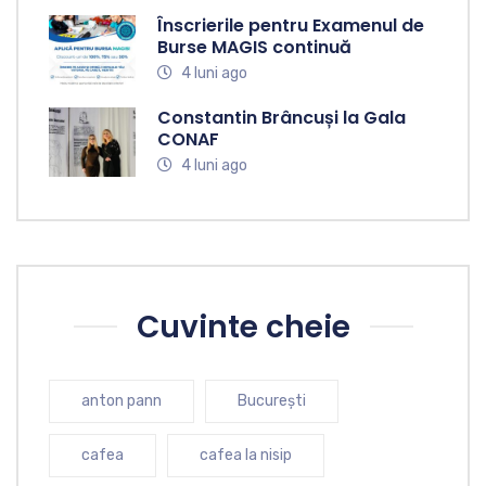
Înscrierile pentru Examenul de
Burse MAGIS continuă
4 luni ago
Constantin Brâncuși la Gala
CONAF
4 luni ago
Cuvinte cheie
anton pann
București
cafea
cafea la nisip