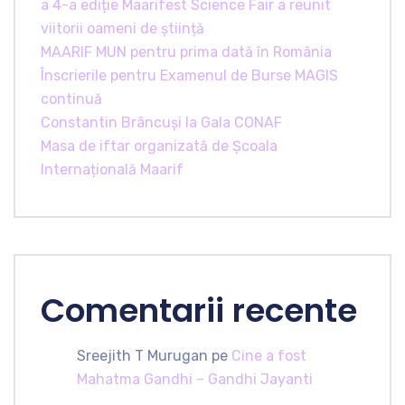
a 4-a ediție Maarifest Science Fair a reunit
viitorii oameni de știință
MAARIF MUN pentru prima dată în România
Înscrierile pentru Examenul de Burse MAGIS
continuă
Constantin Brâncuși la Gala CONAF
Masa de iftar organizată de Școala
Internațională Maarif
Comentarii recente
Sreejith T Murugan
pe
Cine a fost
Mahatma Gandhi – Gandhi Jayanti