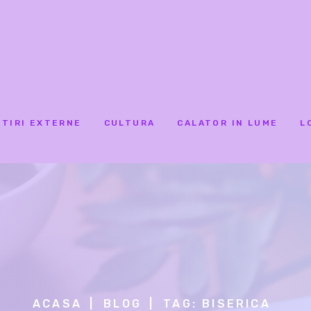
STIRI EXTERNE
CULTURA
CALATOR IN LUME
L
ACASA
BLOG
TAG: BISERICA