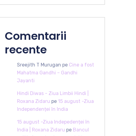
Comentarii
recente
Sreejith T Murugan
pe
Cine a fost
Mahatma Gandhi – Gandhi
Jayanti
Hindi Diwas - Ziua Limbii Hindi |
Roxana Zidaru
pe
15 august -Ziua
Independenței în India
15 august -Ziua Indepedenței în
India | Roxana Zidaru
pe
Bancul