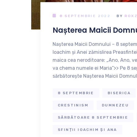
8 SEPTEMBRIE 2022
BY
ROX
Nașterea Maicii Domnu
Nașterea Maicii Domnului – 8 septemb
Ioachim și Anei zămislirea Preasfin
maica cea neroditoare: „Ano, Ano, ve
va chema numele ei Maria”>> Pe 8 sept
sărbătorește Nașterea Maicii Domnul
8 SEPTEMBRIE
BISERICA
CRESTINISM
DUMNEZEU
SĂRBĂTOARE 8 SEPTEMBRIE
SFINȚII IOACHIM ȘI ANA