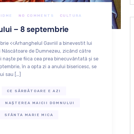
ZIDME
NO COMMENTS
CULTURA
lui – 8 septembrie
rie <<Arhanghelul Gavriil a binevestit lui
tei Născătoare de Dumnezeu, zicând către
i naște pe fiica cea prea binecuvântată și se
embrie, în a opta zi a anului bisericesc, se
ui sau […]
CE SĂRBĂTOARE E AZI
NAȘTEREA MAICII DOMNULUI
SFÂNTA MARIE MICA