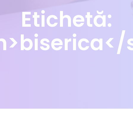
Etichetă:
n>biserica</