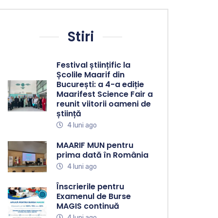
Stiri
Festival științific la
Școlile Maarif din
București: a 4-a ediție
Maarifest Science Fair a
reunit viitorii oameni de
știință
4 luni ago
MAARIF MUN pentru
prima dată în România
4 luni ago
Înscrierile pentru
Examenul de Burse
MAGIS continuă
4 luni ago