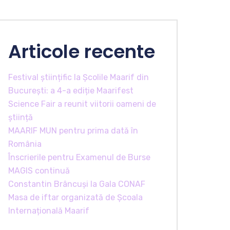
Articole recente
Festival științific la Școlile Maarif din
București: a 4-a ediție Maarifest
Science Fair a reunit viitorii oameni de
știință
MAARIF MUN pentru prima dată în
România
Înscrierile pentru Examenul de Burse
MAGIS continuă
Constantin Brâncuși la Gala CONAF
Masa de iftar organizată de Școala
Internațională Maarif