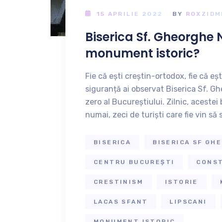
15 APRILIE 2022
BY
ROXZIDM
Biserica Sf. Gheorghe 
monument istoric?
Fie că ești creștin-ortodox, fie că eș
siguranță ai observat Biserica Sf. G
zero al Bucureștiului. Zilnic, acestei b
numai, zeci de turiști care fie vin să s
BISERICA
BISERICA SF GH
CENTRU BUCUREȘTI
CONS
CRESTINISM
ISTORIE
LACAS SFANT
LIPSCANI
MONUMENT ISTORIC