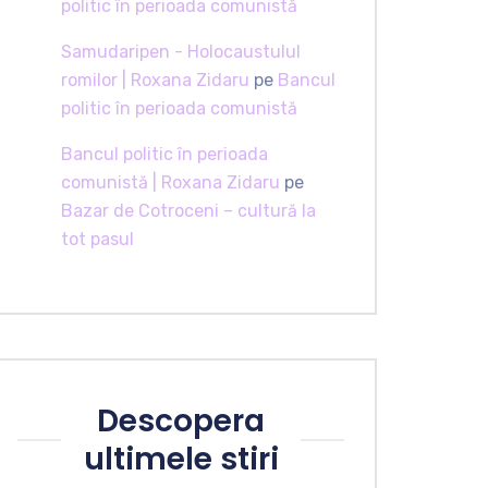
politic în perioada comunistă
Samudaripen - Holocaustulul
romilor | Roxana Zidaru
pe
Bancul
politic în perioada comunistă
Bancul politic în perioada
comunistă | Roxana Zidaru
pe
Bazar de Cotroceni – cultură la
tot pasul
Descopera
ultimele stiri