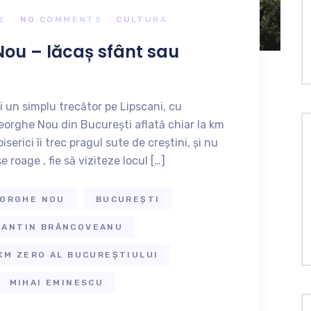
E
NO COMMENTS
CULTURA
Nou – lăcaș sfânt sau
ti un simplu trecător pe Lipscani, cu
heorghe Nou din București aflată chiar la km
iserici îi trec pragul sute de creștini, și nu
e roage , fie să viziteze locul […]
EORGHE NOU
BUCUREȘTI
TANTIN BRÂNCOVEANU
KM ZERO AL BUCUREȘTIULUI
MIHAI EMINESCU