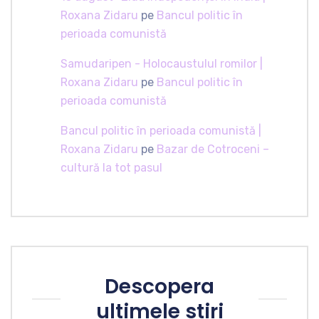
Roxana Zidaru
pe
Bancul politic în
perioada comunistă
Samudaripen - Holocaustulul romilor |
Roxana Zidaru
pe
Bancul politic în
perioada comunistă
Bancul politic în perioada comunistă |
Roxana Zidaru
pe
Bazar de Cotroceni –
cultură la tot pasul
Descopera
ultimele stiri