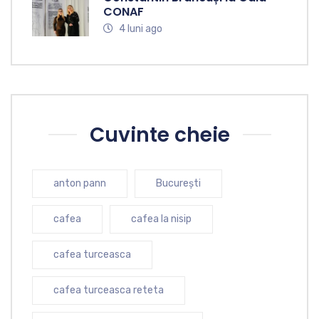
CONAF
4 luni ago
Cuvinte cheie
anton pann
București
cafea
cafea la nisip
cafea turceasca
cafea turceasca reteta