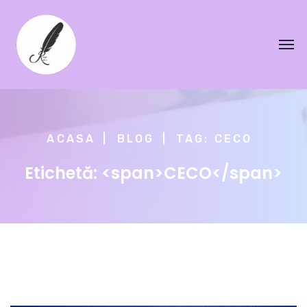
ACASA
BLOG
TAG: CECO
Etichetă: <span>CECO</span>