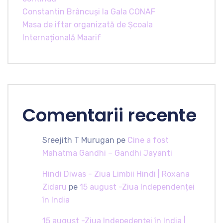
Constantin Brâncuși la Gala CONAF
Masa de iftar organizată de Școala
Internațională Maarif
Comentarii recente
Sreejith T Murugan
pe
Cine a fost
Mahatma Gandhi – Gandhi Jayanti
Hindi Diwas - Ziua Limbii Hindi | Roxana
Zidaru
pe
15 august -Ziua Independenței
în India
15 august -Ziua Indepedenței în India |