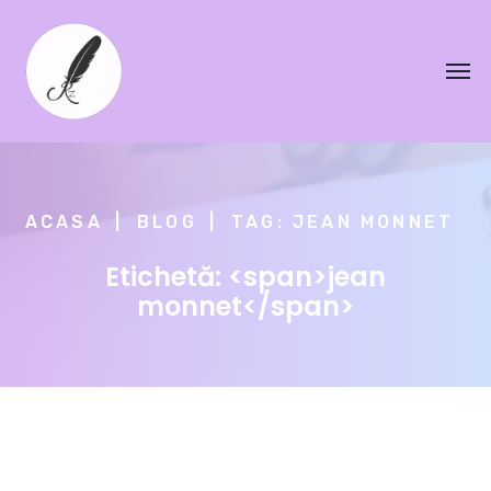
ACASA
BLOG
TAG: JEAN MONNET
Etichetă: <span>jean
monnet</span>