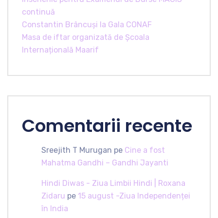
continuă
Constantin Brâncuși la Gala CONAF
Masa de iftar organizată de Școala
Internațională Maarif
Comentarii recente
Sreejith T Murugan
pe
Cine a fost
Mahatma Gandhi – Gandhi Jayanti
Hindi Diwas - Ziua Limbii Hindi | Roxana
Zidaru
pe
15 august -Ziua Independenței
în India