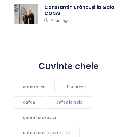
Constantin Brâncuși la Gala
CONAF
4 luni ago
Cuvinte cheie
anton pann
București
cafea
cafea la nisip
cafea turceasca
cafea turceasca reteta