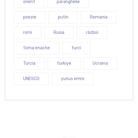
orient
paranghelie
poezie
putin
Romania
romi
Rusia
război
toma enache
turci
Turcia
turkiye
Ucraina
UNESCO
yunus emre