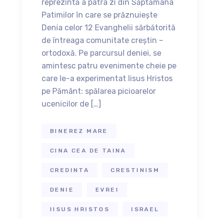
reprezintă a patra zi din Săptămâna
Patimilor în care se prăznuiește
Denia celor 12 Evanghelii sărbătorită
de întreaga comunitate creștin –
ortodoxă. Pe parcursul deniei, se
amintesc patru evenimente cheie pe
care le-a experimentat Iisus Hristos
pe Pământ: spălarea picioarelor
ucenicilor de […]
BINEREZ MARE
CINA CEA DE TAINA
CREDINTA
CRESTINISM
DENIE
EVREI
IISUS HRISTOS
ISRAEL