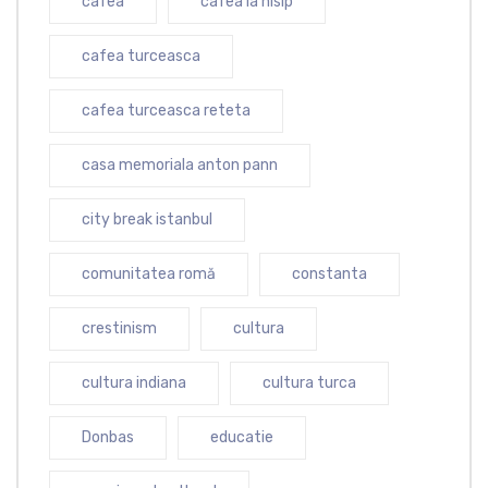
cafea
cafea la nisip
cafea turceasca
cafea turceasca reteta
casa memoriala anton pann
city break istanbul
comunitatea romă
constanta
crestinism
cultura
cultura indiana
cultura turca
Donbas
educatie