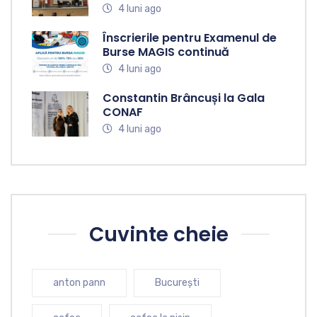
4 luni ago
Înscrierile pentru Examenul de
Burse MAGIS continuă
4 luni ago
Constantin Brâncuși la Gala
CONAF
4 luni ago
Cuvinte cheie
anton pann
București