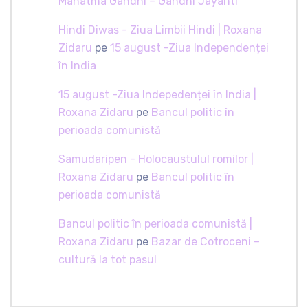
Mahatma Gandhi – Gandhi Jayanti
Hindi Diwas - Ziua Limbii Hindi | Roxana
Zidaru
pe
15 august -Ziua Independenței
în India
15 august -Ziua Indepedenței în India |
Roxana Zidaru
pe
Bancul politic în
perioada comunistă
Samudaripen - Holocaustulul romilor |
Roxana Zidaru
pe
Bancul politic în
perioada comunistă
Bancul politic în perioada comunistă |
Roxana Zidaru
pe
Bazar de Cotroceni –
cultură la tot pasul