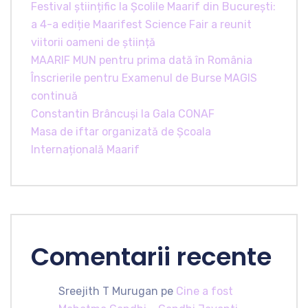
Festival științific la Școlile Maarif din București:
a 4-a ediție Maarifest Science Fair a reunit
viitorii oameni de știință
MAARIF MUN pentru prima dată în România
Înscrierile pentru Examenul de Burse MAGIS
continuă
Constantin Brâncuși la Gala CONAF
Masa de iftar organizată de Școala
Internațională Maarif
Comentarii recente
Sreejith T Murugan
pe
Cine a fost