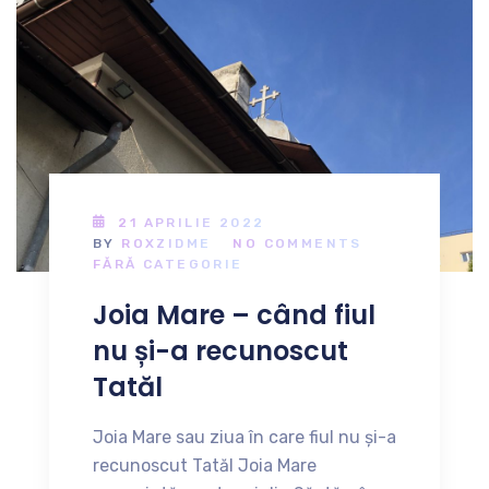
21 APRILIE 2022
BY
ROXZIDME
NO COMMENTS
FĂRĂ CATEGORIE
Joia Mare – când fiul
nu și-a recunoscut
Tatăl
Joia Mare sau ziua în care fiul nu și-a
recunoscut Tatăl Joia Mare