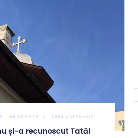
E
NO COMMENTS
FĂRĂ CATEGORIE
nu și-a recunoscut Tatăl