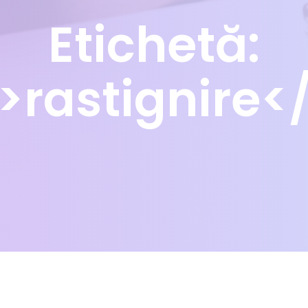
Etichetă:
>rastignire<