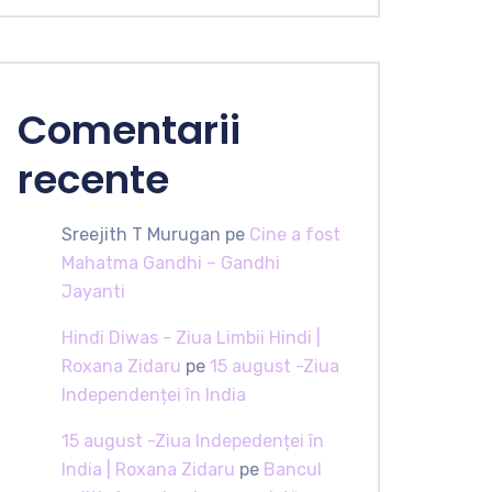
Comentarii
recente
Sreejith T Murugan
pe
Cine a fost
Mahatma Gandhi – Gandhi
Jayanti
Hindi Diwas - Ziua Limbii Hindi |
Roxana Zidaru
pe
15 august -Ziua
Independenței în India
15 august -Ziua Indepedenței în
India | Roxana Zidaru
pe
Bancul