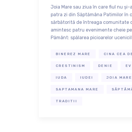
Joia Mare sau ziua în care fiul nu și
patra zi din Săptămâna Patimilor în 
sărbătorită de întreaga comunitate c
amintesc patru evenimente cheie pe 
Pământ: spălarea picioarelor ucenicil
BINEREZ MARE
CINA CEA D
CRESTINISM
DENIE
EV
IUDA
IUDEI
JOIA MAR
SAPTAMANA MARE
SĂPTĂM
TRADITII