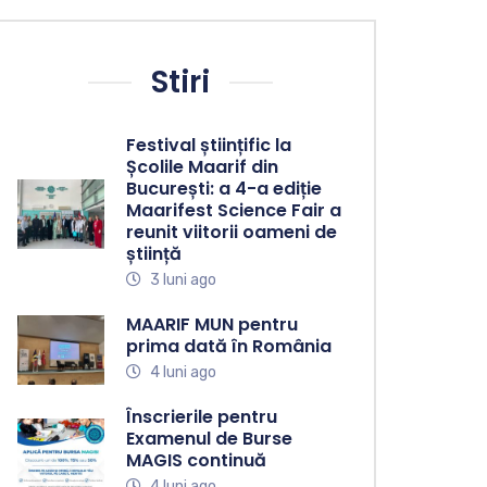
Stiri
Festival științific la
Școlile Maarif din
București: a 4-a ediție
Maarifest Science Fair a
reunit viitorii oameni de
știință
3 luni ago
MAARIF MUN pentru
prima dată în România
4 luni ago
Înscrierile pentru
Examenul de Burse
MAGIS continuă
4 luni ago