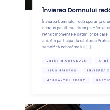
Învierea Domnului redă
Învierea Domnului redă speranța creșt
condus pe ultimul drum pe Mântuitor
retrăit momentele patimilor pe care l
ani. Am participat la cântarea Proho
semnifică coborârea lui […]
CREȘTIN ORTODOCȘI
CREȘ
IISUS HRISTOS
ÎNVIEREA 
MORMÂNTUL SFÂNT
RASTI