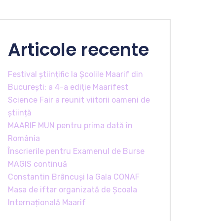
Articole recente
Festival științific la Școlile Maarif din
București: a 4-a ediție Maarifest
Science Fair a reunit viitorii oameni de
știință
MAARIF MUN pentru prima dată în
România
Înscrierile pentru Examenul de Burse
MAGIS continuă
Constantin Brâncuși la Gala CONAF
Masa de iftar organizată de Școala
Internațională Maarif