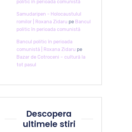
politic în perioada comunistă
Samudaripen - Holocaustulul
romilor | Roxana Zidaru
pe
Bancul
politic în perioada comunistă
Bancul politic în perioada
comunistă | Roxana Zidaru
pe
Bazar de Cotroceni – cultură la
tot pasul
Descopera
ultimele stiri