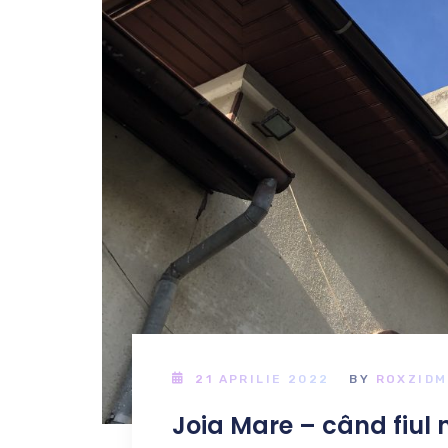
21 APRILIE 2022
BY
ROXZIDM
Joia Mare – când fiul 