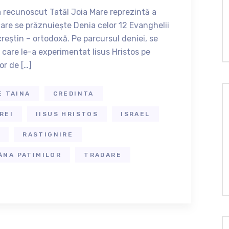
-a recunoscut Tatăl Joia Mare reprezintă a
care se prăznuiește Denia celor 12 Evanghelii
reștin – ortodoxă. Pe parcursul deniei, se
care le-a experimentat Iisus Hristos pe
or de […]
E TAINA
CREDINTA
REI
IISUS HRISTOS
ISRAEL
E
RASTIGNIRE
ÂNA PATIMILOR
TRADARE