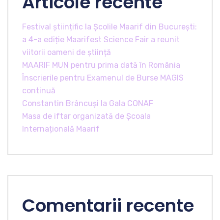
Articole recente
Festival științific la Școlile Maarif din București:
a 4-a ediție Maarifest Science Fair a reunit
viitorii oameni de știință
MAARIF MUN pentru prima dată în România
Înscrierile pentru Examenul de Burse MAGIS
continuă
Constantin Brâncuși la Gala CONAF
Masa de iftar organizată de Școala
Internațională Maarif
Comentarii recente