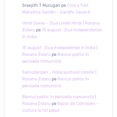
Sreejith T Murugan
pe
Cine a fost
Mahatma Gandhi – Gandhi Jayanti
Hindi Diwas - Ziua Limbii Hindi | Roxana
Zidaru
pe
15 august -Ziua Independenței
în India
15 august -Ziua Indepedenței în India |
Roxana Zidaru
pe
Bancul politic în
perioada comunistă
Samudaripen - Holocaustulul romilor |
Roxana Zidaru
pe
Bancul politic în
perioada comunistă
Bancul politic în perioada comunistă |
Roxana Zidaru
pe
Bazar de Cotroceni –
cultură la tot pasul