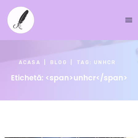
ACASA
BLOG
TAG: UNHCR
Etichetă: <span>unhcr</span>