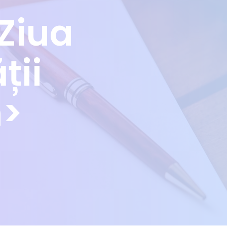
Ziua
ții
n>