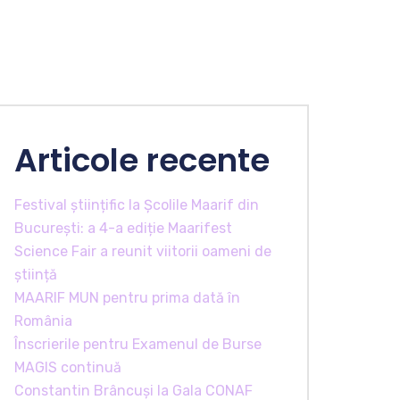
Articole recente
Festival științific la Școlile Maarif din
București: a 4-a ediție Maarifest
Science Fair a reunit viitorii oameni de
știință
MAARIF MUN pentru prima dată în
România
Înscrierile pentru Examenul de Burse
MAGIS continuă
Constantin Brâncuși la Gala CONAF