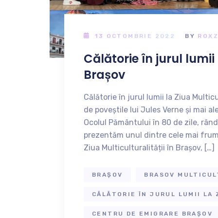
13 OCTOMBRIE 2022
BY
ROXZ
Călătorie în jurul lumii
Brașov
Călătorie în jurul lumii la Ziua Multic
de poveștile lui Jules Verne și mai al
Ocolul Pământului în 80 de zile, rân
prezentăm unul dintre cele mai frum
Ziua Multiculturalității în Brașov, […]
BRAȘOV
BRASOV MULTICUL
CĂLĂTORIE ÎN JURUL LUMII LA
CENTRU DE EMIGRARE BRAȘOV