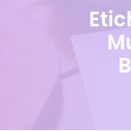
Eti
Mu
B