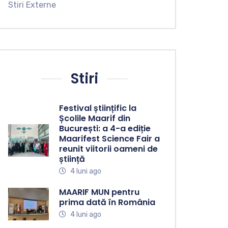
Stiri Externe
Stiri
Festival științific la
Școlile Maarif din
București: a 4-a ediție
Maarifest Science Fair a
reunit viitorii oameni de
știință
4 luni ago
MAARIF MUN pentru
prima dată în România
4 luni ago