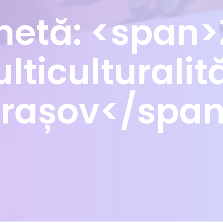
chetă: <span>
lticulturalită
rașov</spa