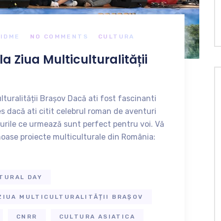
IDME
NO COMMENTS
CULTURA
 la Ziua Multiculturalității
ulturalității Brașov Dacă ati fost fascinanti
es dacă ati citit celebrul roman de aventuri
durile ce urmează sunt perfect pentru voi. Vă
oase proiecte multiculturale din România:
TURAL DAY
 ZIUA MULTICULTURALITĂȚII BRAȘOV
CNRR
CULTURA ASIATICA