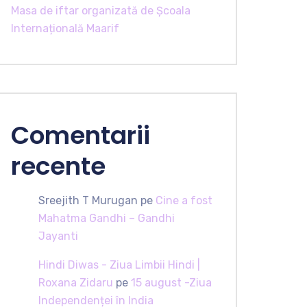
Masa de iftar organizată de Școala
Internațională Maarif
Comentarii
recente
Sreejith T Murugan
pe
Cine a fost
Mahatma Gandhi – Gandhi
Jayanti
Hindi Diwas - Ziua Limbii Hindi |
Roxana Zidaru
pe
15 august -Ziua
Independenței în India